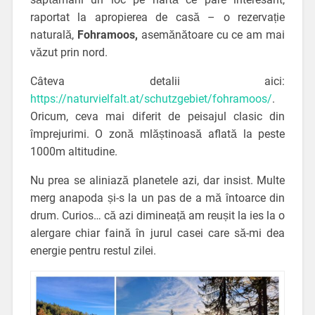
raportat la apropierea de casă – o rezervație
naturală,
Fohramoos,
asemănătoare cu ce am mai
văzut prin nord.
Câteva detalii aici:
https://naturvielfalt.at/schutzgebiet/fohramoos/
.
Oricum, ceva mai diferit de peisajul clasic din
împrejurimi. O zonă mlăștinoasă aflată la peste
1000m altitudine.
Nu prea se aliniază planetele azi, dar insist. Multe
merg anapoda și-s la un pas de a mă întoarce din
drum. Curios… că azi dimineață am reușit la ies la o
alergare chiar faină în jurul casei care să-mi dea
energie pentru restul zilei.