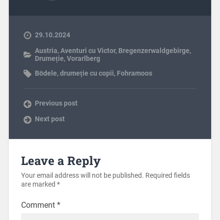
29.10.2024
Austria
,
Aventuri cu Victor
,
Bregenzerwaldgebirge
,
Drumeție
,
Vorarlberg
Bödele
,
drumeție cu copii
,
Fohramoos
Previous post
Next post
Leave a Reply
Your email address will not be published.
Required fields
are marked
*
Comment
*