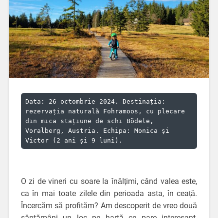
Data: 26 octombrie 2024. Destinația: 
rezervația naturală Fohramoos, cu plecare 
din mica stațiune de schi Bödele, 
Voralberg, Austria. Echipa: Monica și 
Victor (2 ani și 9 luni).
O zi de vineri cu soare la înălțimi, când valea este,
ca în mai toate zilele din perioada asta, în ceață.
Încercăm să profităm? Am descoperit de vreo două
săptămâni un loc pe hartă ce pare interesant,