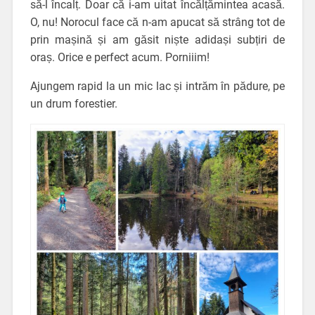
să-l încalț. Doar că i-am uitat încălțămintea acasă.
O, nu! Norocul face că n-am apucat să strâng tot de
prin mașină și am găsit niște adidași subțiri de
oraș. Orice e perfect acum. Porniiim!
Ajungem rapid la un mic lac și intrăm în pădure, pe
un drum forestier.