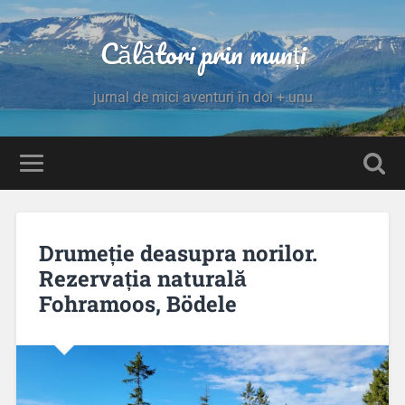
Călători prin munți
jurnal de mici aventuri în doi + unu
Drumeție deasupra norilor.
Rezervația naturală
Fohramoos, Bödele