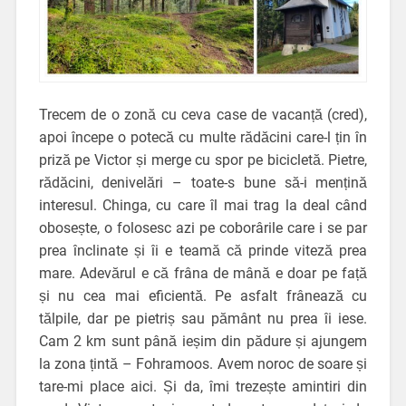
Trecem de o zonă cu ceva case de vacanță (cred),
apoi începe o potecă cu multe rădăcini care-l țin în
priză pe Victor și merge cu spor pe bicicletă. Pietre,
rădăcini, denivelări – toate-s bune să-i mențină
interesul. Chinga, cu care îl mai trag la deal când
obosește, o folosesc azi pe coborârile care i se par
prea înclinate și îi e teamă că prinde viteză prea
mare. Adevărul e că frâna de mână e doar pe față
și nu cea mai eficientă. Pe asfalt frânează cu
tălpile, dar pe pietriș sau pământ nu prea îi iese.
Cam 2 km sunt până ieșim din pădure și ajungem
la zona țintă – Fohramoos. Avem noroc de soare și
tare-mi place aici. Și da, îmi trezește amintiri din