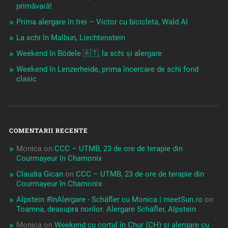
primăvară!
Prima alergare în trei – Victor cu bicicleta, Wald AI
La schi în Malbun, Liechtenstein
Weekend în Bödele 🇦🇹, la schi și alergare
Weekend în Lenzerheide, prima încercare de schi fond
clasic
COMENTARII RECENTE
Monica
on
CCC – UTMB, 23 de ore de terapie din
Courmayeur în Chamonix
Claudia Gican
on
CCC – UTMB, 23 de ore de terapie din
Courmayeur în Chamonix
Alpstein #înAlergare - Schäfler cu Monica | meetSun.ro
on
Toamna, deasupra norilor. Alergare Schäfler, Alpstein
Monica
on
Weekend cu cortul în Chur (CH) și alergare cu