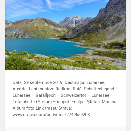
Data: 29 septembrie 2019. Destinația: Lünersee,
Austria. Lanț muntos: Rätikon. Rută: Schattenlagand –
Lünersee – Gafalljoch – Schweizertor – Lünersee –
Totalphütte (Ștefan) – înapoi. Echipa: Ștefan, Monica.
Album foto Link traseu Strava:
www.strava.com/activities/2749559208