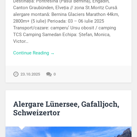
Destinația: Pontresina (Pasul Bernina), Engadin,
Canton Graubünden, Elveția // zona St.Moritz Cursă
alergare montană: Bernina Glaciers Marathon 44km,
2800m+ (5 iulie) Perioada: 03 – 06 iulie 2025
Transport/cazare: camperu’ Ursu obosit / camping
TCS Camping Samedan Echipa: Ștefan, Monica,
Victor…
Continue Reading →
23.10.2025
0
Alergare Lünersee, Gafalljoch,
Schweizertor