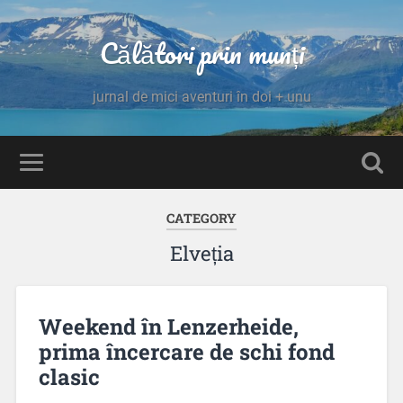
Călători prin munți
jurnal de mici aventuri în doi + unu
CATEGORY
Elveția
Weekend în Lenzerheide,
prima încercare de schi fond
clasic