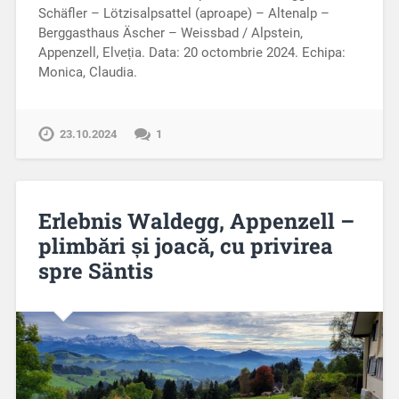
Schäfler – Lötzisalpsattel (aproape) – Altenalp –
Berggasthaus Äscher – Weissbad / Alpstein,
Appenzell, Elveția. Data: 20 octombrie 2024. Echipa:
Monica, Claudia.
23.10.2024
1
Erlebnis Waldegg, Appenzell –
plimbări și joacă, cu privirea
spre Säntis