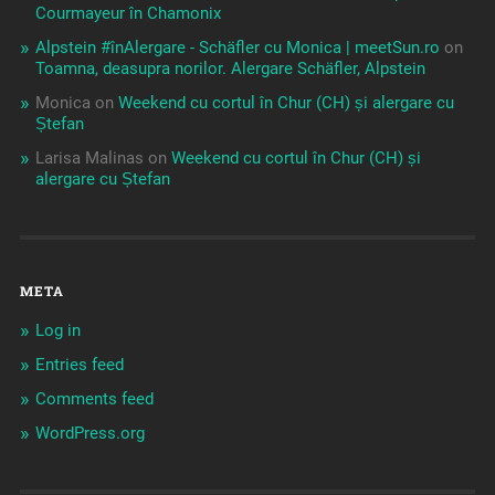
Courmayeur în Chamonix
Alpstein #înAlergare - Schäfler cu Monica | meetSun.ro
on
Toamna, deasupra norilor. Alergare Schäfler, Alpstein
Monica
on
Weekend cu cortul în Chur (CH) și alergare cu
Ștefan
Larisa Malinas
on
Weekend cu cortul în Chur (CH) și
alergare cu Ștefan
META
Log in
Entries feed
Comments feed
WordPress.org