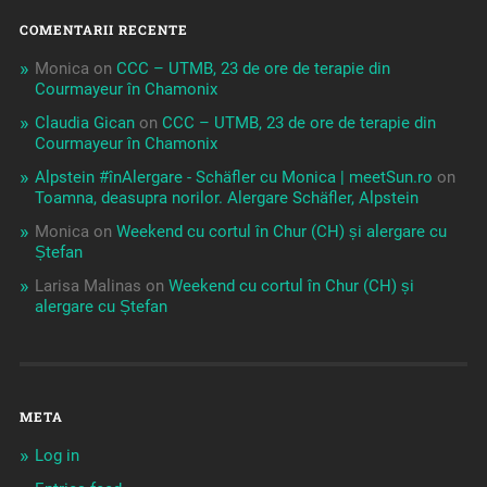
COMENTARII RECENTE
Monica
on
CCC – UTMB, 23 de ore de terapie din
Courmayeur în Chamonix
Claudia Gican
on
CCC – UTMB, 23 de ore de terapie din
Courmayeur în Chamonix
Alpstein #înAlergare - Schäfler cu Monica | meetSun.ro
on
Toamna, deasupra norilor. Alergare Schäfler, Alpstein
Monica
on
Weekend cu cortul în Chur (CH) și alergare cu
Ștefan
Larisa Malinas
on
Weekend cu cortul în Chur (CH) și
alergare cu Ștefan
META
Log in