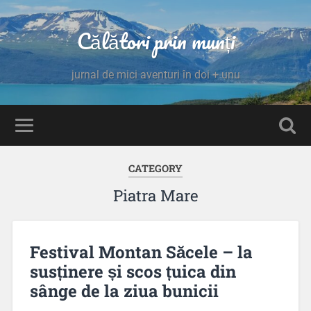
Călători prin munți
jurnal de mici aventuri în doi + unu
CATEGORY
Piatra Mare
Festival Montan Săcele – la
susținere și scos țuica din
sânge de la ziua bunicii