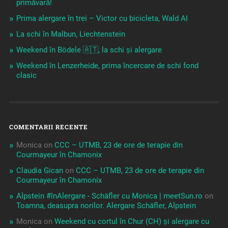
primăvară!
Prima alergare în trei – Victor cu bicicleta, Wald AI
La schi în Malbun, Liechtenstein
Weekend în Bödele 🇦🇹, la schi și alergare
Weekend în Lenzerheide, prima încercare de schi fond
clasic
COMENTARII RECENTE
Monica
on
CCC – UTMB, 23 de ore de terapie din
Courmayeur în Chamonix
Claudia Gican
on
CCC – UTMB, 23 de ore de terapie din
Courmayeur în Chamonix
Alpstein #înAlergare - Schäfler cu Monica | meetSun.ro
on
Toamna, deasupra norilor. Alergare Schäfler, Alpstein
Monica
on
Weekend cu cortul în Chur (CH) și alergare cu