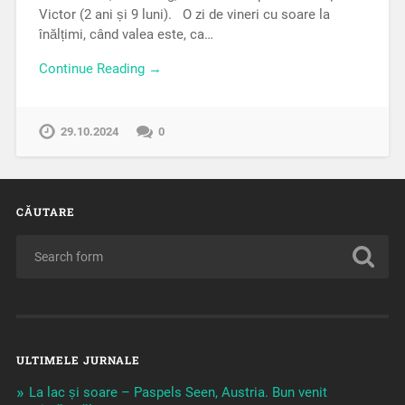
Victor (2 ani și 9 luni). O zi de vineri cu soare la
înălțimi, când valea este, ca…
Continue Reading →
29.10.2024
0
CĂUTARE
ULTIMELE JURNALE
La lac și soare – Paspels Seen, Austria. Bun venit