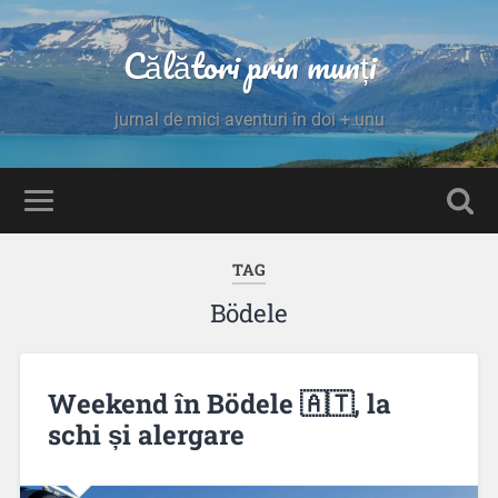
Călători prin munți
jurnal de mici aventuri în doi + unu
TAG
Bödele
Weekend în Bödele 🇦🇹, la
schi și alergare