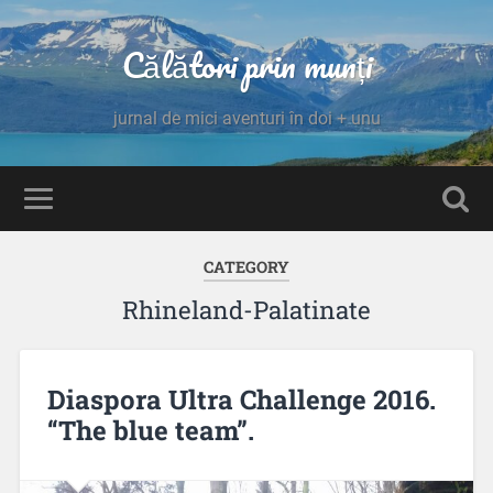
Călători prin munți
jurnal de mici aventuri în doi + unu
CATEGORY
Rhineland-Palatinate
Diaspora Ultra Challenge 2016.
“The blue team”.