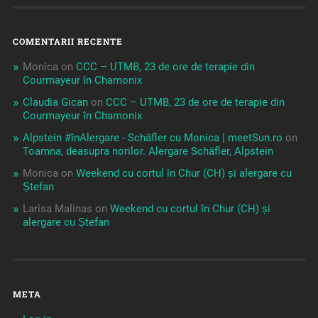
COMENTARII RECENTE
Monica
on
CCC – UTMB, 23 de ore de terapie din
Courmayeur în Chamonix
Claudia Gican
on
CCC – UTMB, 23 de ore de terapie din
Courmayeur în Chamonix
Alpstein #înAlergare - Schäfler cu Monica | meetSun.ro
on
Toamna, deasupra norilor. Alergare Schäfler, Alpstein
Monica
on
Weekend cu cortul în Chur (CH) și alergare cu
Ștefan
Larisa Malinas
on
Weekend cu cortul în Chur (CH) și
alergare cu Ștefan
META