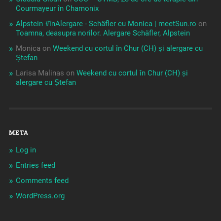
Courmayeur în Chamonix
Alpstein #înAlergare - Schäfler cu Monica | meetSun.ro
on
Toamna, deasupra norilor. Alergare Schäfler, Alpstein
Monica
on
Weekend cu cortul în Chur (CH) și alergare cu
Ștefan
Larisa Malinas
on
Weekend cu cortul în Chur (CH) și
alergare cu Ștefan
META
Log in
Entries feed
Comments feed
WordPress.org