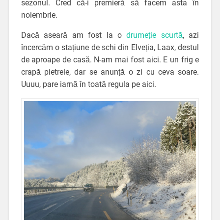
sezonul. Cred că-i premieră să facem asta în
noiembrie.
Dacă aseară am fost la o
drumeție scurtă
, azi
încercăm o stațiune de schi din Elveția, Laax, destul
de aproape de casă. N-am mai fost aici. E un frig e
crapă pietrele, dar se anunță o zi cu ceva soare.
Uuuu, pare iarnă în toată regula pe aici.