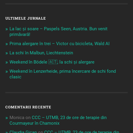
ULTIMELE JURNALE
La lac și soare – Paspels Seen, Austria. Bun venit
primăvară!
Prima alergare în trei – Victor cu bicicleta, Wald AI
La schi în Malbun, Liechtenstein
Weekend în Bödele 🇦🇹, la schi și alergare
Weekend în Lenzerheide, prima încercare de schi fond
clasic
COMENTARII RECENTE
Monica
on
CCC – UTMB, 23 de ore de terapie din
Courmayeur în Chamonix
Claudia Gican
on
CCC – UTMB, 23 de ore de terapie din