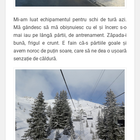
Mi-am luat echipamentul pentru schi de tură azi.
Mă gândesc să mă obișnuiesc cu el și încerc s-o
mai iau pe lângă pârtii, de antrenament. Zăpada-i
bună, frigul e crunt. E fain că-s pârtiile goale și
avem noroc de puțin soare, care să ne dea o ușoară
senzație de căldură.