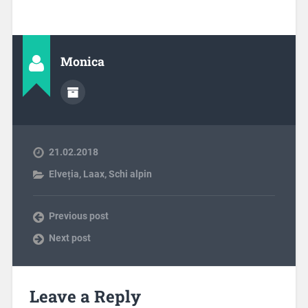
Monica
21.02.2018
Elveția
,
Laax
,
Schi alpin
Previous post
Next post
Leave a Reply