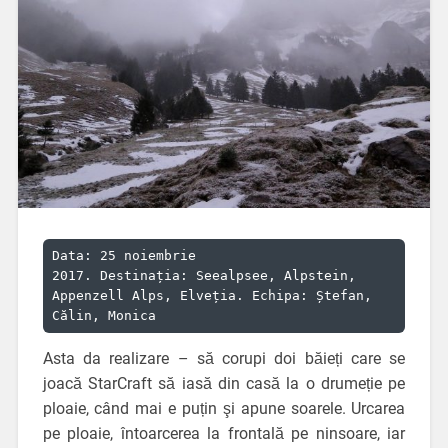
Data: 25 noiembrie 
2017. Destinația: Seealpsee, Alpstein, 
Appenzell Alps, Elveția. Echipa: Ștefan, 
Călin, Monica
Asta da realizare – să corupi doi băieți care se
joacă StarCraft să iasă din casă la o drumeție pe
ploaie, când mai e puțin şi apune soarele. Urcarea
pe ploaie, întoarcerea la frontală pe ninsoare, iar