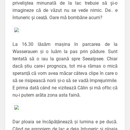
priveliştea minunată de la lac trebuie să şi-o
imagineze că de văzut nu se vede nimic. De.. e
întuneric şi ceață. Oare mă bombăne acum?
La 16.30 lăsăm mașina în parcarea de la
Wasserauen și o luăm la pas prin pădure. Sunt
tentată să o iau la goană spre Seealpsee. Chiar
dacă știu care-i prognoza, tot mi-a rămas o mică
speranță că vom avea măcar câteva clipe în care o
să se risipească norii și-o să se vadă împrejurimile.
E prima dată când ne vizitează Călin și mă oftic că
nu-i putem arăta zona asta faină.
Dar ploaia se încăpățânează și lumina e pe ducă.
Când ne apropiem de lac e deja întuneric și ploaia