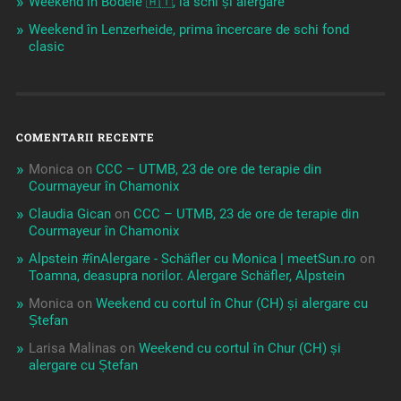
Weekend în Bödele 🇦🇹, la schi și alergare
Weekend în Lenzerheide, prima încercare de schi fond
clasic
COMENTARII RECENTE
Monica
on
CCC – UTMB, 23 de ore de terapie din
Courmayeur în Chamonix
Claudia Gican
on
CCC – UTMB, 23 de ore de terapie din
Courmayeur în Chamonix
Alpstein #înAlergare - Schäfler cu Monica | meetSun.ro
on
Toamna, deasupra norilor. Alergare Schäfler, Alpstein
Monica
on
Weekend cu cortul în Chur (CH) și alergare cu
Ștefan
Larisa Malinas
on
Weekend cu cortul în Chur (CH) și
alergare cu Ștefan