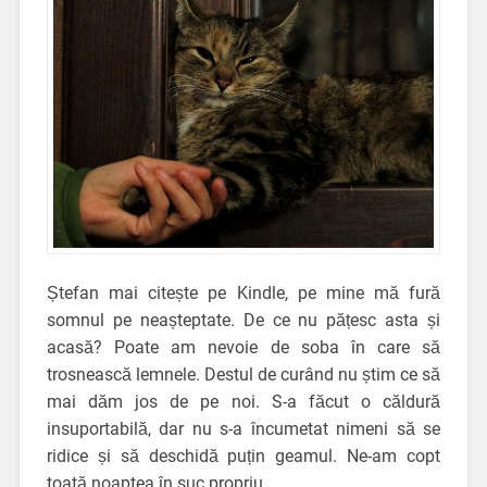
Ștefan mai citește pe Kindle, pe mine mă fură
somnul pe neașteptate. De ce nu pățesc asta și
acasă? Poate am nevoie de soba în care să
trosnească lemnele. Destul de curând nu știm ce să
mai dăm jos de pe noi. S-a făcut o căldură
insuportabilă, dar nu s-a încumetat nimeni să se
ridice și să deschidă puțin geamul. Ne-am copt
toată noaptea în suc propriu.