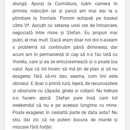
alungă. Ajunși la Curmătura, luăm camera în
primire, mâncăm iar și parcă am mai ieși la o
plimbare la frontale. Pornim echipați pe traseul
către Vf. Ascuțit cu setarea unei ore de întoarcere,
negociată între mine și Ștefan. Eu propun mai
puțin, el mai mult. Dacă eram doar noi doi n-aveam
o problemă să continuăm până dimineața, dar
acum am în permanență în cap să n-o fac lată cu
Viorela, care și ea se entuziasmează și o poate lua
valul. Așa că tot încerc să mă țin de plan și să nu
exagerez fără să-mi dau seama, cum îmi este
obiceiul. E doar o primă tură, lejeră, de recunoaștere
și obișnuire cu zăpada, gheța și colțarii. Nu trebuie
s-o facem epică. Ștefan pare însă cam tot
weekendul că nu e pe aceeași lungime cu mine.
Poate exagerez în cealaltă parte de data asta? Nu
știu, dar zic că ne putem bucura de munte și
mișcare fără forțări.