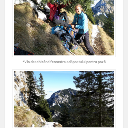
*Vio deschizând fereastra adăpostului pentru poză