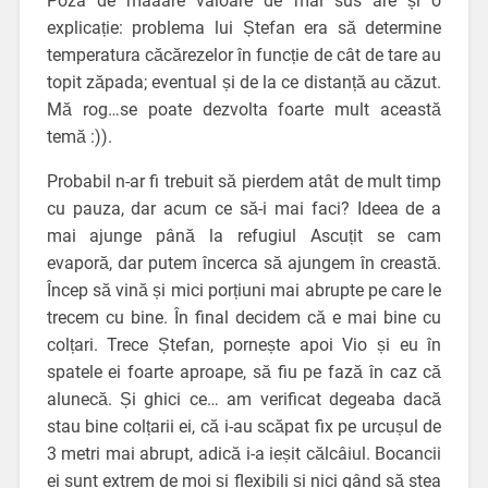
Poza de maaare valoare de mai sus are și o
explicație: problema lui Ștefan era să determine
temperatura căcărezelor în funcție de cât de tare au
topit zăpada; eventual și de la ce distanță au căzut.
Mă rog…se poate dezvolta foarte mult această
temă :)).
Probabil n-ar fi trebuit să pierdem atât de mult timp
cu pauza, dar acum ce să-i mai faci? Ideea de a
mai ajunge până la refugiul Ascuțit se cam
evaporă, dar putem încerca să ajungem în creastă.
Încep să vină și mici porțiuni mai abrupte pe care le
trecem cu bine. În final decidem că e mai bine cu
colțari. Trece Ștefan, pornește apoi Vio și eu în
spatele ei foarte aproape, să fiu pe fază în caz că
alunecă. Și ghici ce… am verificat degeaba dacă
stau bine colțarii ei, că i-au scăpat fix pe urcușul de
3 metri mai abrupt, adică i-a ieșit călcâiul. Bocancii
ei sunt extrem de moi și flexibili și nici gând să stea