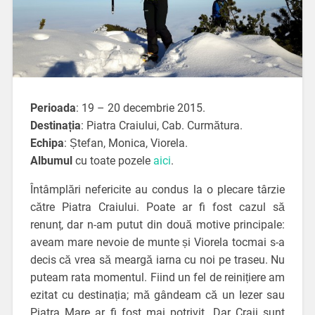
Perioada
: 19 – 20 decembrie 2015.
Destinația
: Piatra Craiului, Cab. Curmătura.
Echipa
: Ștefan, Monica, Viorela.
Albumul
cu toate pozele
aici
.
Întâmplări nefericite au condus la o plecare târzie
către Piatra Craiului. Poate ar fi fost cazul să
renunț, dar n-am putut din două motive principale:
aveam mare nevoie de munte și Viorela tocmai s-a
decis că vrea să meargă iarna cu noi pe traseu. Nu
puteam rata momentul. Fiind un fel de reinițiere am
ezitat cu destinația; mă gândeam că un Iezer sau
Piatra Mare ar fi fost mai potrivit. Dar Craii sunt