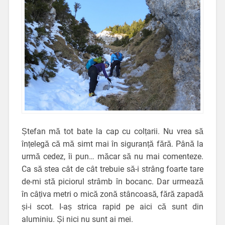
Ștefan mă tot bate la cap cu colțarii. Nu vrea să
înțelegă că mă simt mai în siguranță fără. Până la
urmă cedez, îi pun… măcar să nu mai comenteze.
Ca să stea cât de cât trebuie să-i strâng foarte tare
de-mi stă piciorul strâmb în bocanc. Dar urmează
în câțiva metri o mică zonă stâncoasă, fără zapadă
și-i scot. I-aș strica rapid pe aici că sunt din
aluminiu. Și nici nu sunt ai mei.