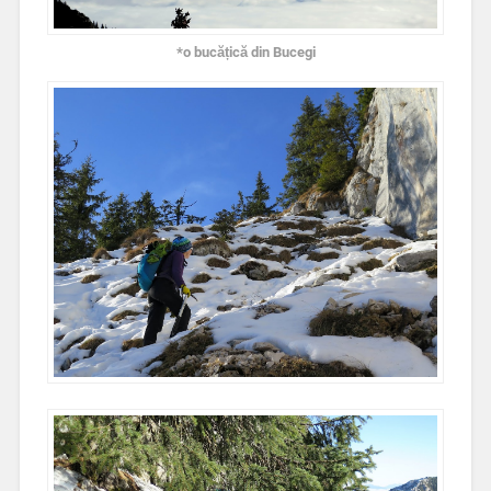
*o bucățică din Bucegi