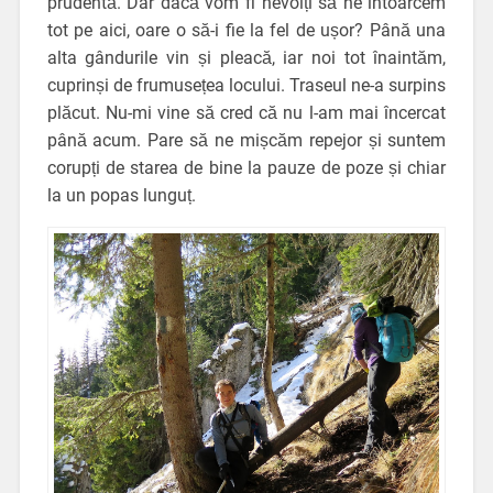
prudentă. Dar dacă vom fi nevoiți să ne întoarcem
tot pe aici, oare o să-i fie la fel de ușor? Până una
alta gândurile vin și pleacă, iar noi tot înaintăm,
cuprinși de frumusețea locului. Traseul ne-a surpins
plăcut. Nu-mi vine să cred că nu l-am mai încercat
până acum. Pare să ne mișcăm repejor și suntem
corupți de starea de bine la pauze de poze și chiar
la un popas lunguț.