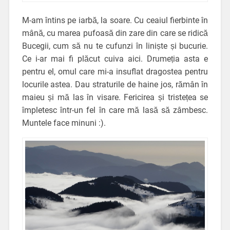
M-am întins pe iarbă, la soare. Cu ceaiul fierbinte în
mână, cu marea pufoasă din zare din care se ridică
Bucegii, cum să nu te cufunzi în liniște și bucurie.
Ce i-ar mai fi plăcut cuiva aici. Drumeția asta e
pentru el, omul care mi-a insuflat dragostea pentru
locurile astea. Dau straturile de haine jos, rămân în
maieu și mă las în visare. Fericirea și tristețea se
împletesc într-un fel în care mă lasă să zâmbesc.
Muntele face minuni :).