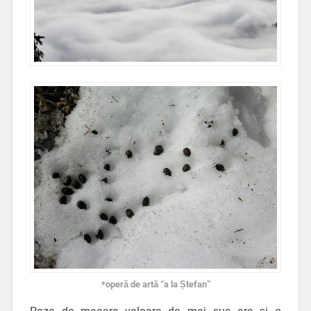
*operă de artă “a la Ștefan”