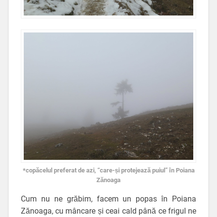
*copăcelul preferat de azi, “care-și protejează puiul” în Poiana
Zănoaga
Cum nu ne grăbim, facem un popas în Poiana
Zănoaga, cu mâncare și ceai cald până ce frigul ne