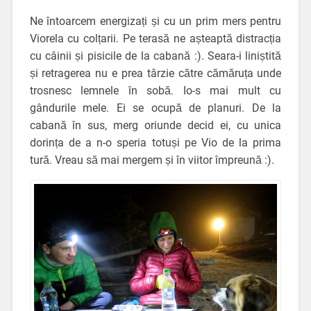
Ne întoarcem energizați și cu un prim mers pentru
Viorela cu colțarii. Pe terasă ne așteaptă distracția
cu câinii și pisicile de la cabană :). Seara-i liniștită
și retragerea nu e prea târzie către cămăruța unde
trosnesc lemnele în sobă. Io-s mai mult cu
gândurile mele. Ei se ocupă de planuri. De la
cabană în sus, merg oriunde decid ei, cu unica
dorința de a n-o speria totuși pe Vio de la prima
tură. Vreau să mai mergem și în viitor împreună :).