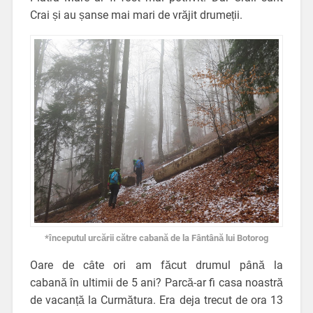
Crai și au șanse mai mari de vrăjit drumeții.
*începutul urcării către cabană de la Fântână lui Botorog
Oare de câte ori am făcut drumul până la
cabană în ultimii de 5 ani? Parcă-ar fi casa noastră
de vacanță la Curmătura. Era deja trecut de ora 13