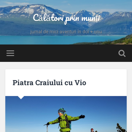
Călători prin munți
jurnal de mici aventuri în doi + unu
Piatra Craiului cu Vio