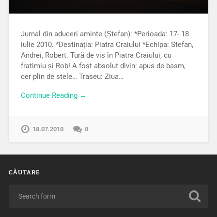
Jurnal din aduceri aminte (Ștefan): *Perioada: 17- 18
iulie 2010. *Destinația: Piatra Craiului *Echipa: Stefan,
Andrei, Robert. Tură de vis în Piatra Craiului, cu
fratimiu și Rob! A fost absolut divin: apus de basm,
cer plin de stele… Traseu: Ziua…
Continue Reading →
18.07.2010
0
CĂUTARE