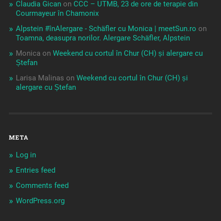
Claudia Gican
on
CCC – UTMB, 23 de ore de terapie din
Courmayeur în Chamonix
Alpstein #înAlergare - Schäfler cu Monica | meetSun.ro
on
Toamna, deasupra norilor. Alergare Schäfler, Alpstein
Monica
on
Weekend cu cortul în Chur (CH) și alergare cu
Ștefan
Larisa Malinas
on
Weekend cu cortul în Chur (CH) și
alergare cu Ștefan
META
Log in
Entries feed
Comments feed
WordPress.org