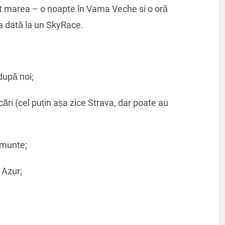
 marea – o noapte în Vama Veche si o oră
ima dată la un SkyRace.
 după noi;
ri (cel puțin așa zice Strava, dar poate au
 munte;
 Azur;
.