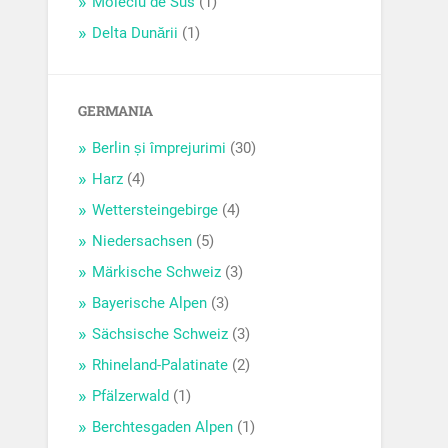
Moieciu de Sus
(1)
Delta Dunării
(1)
GERMANIA
Berlin și împrejurimi
(30)
Harz
(4)
Wettersteingebirge
(4)
Niedersachsen
(5)
Märkische Schweiz
(3)
Bayerische Alpen
(3)
Sächsische Schweiz
(3)
Rhineland-Palatinate
(2)
Pfälzerwald
(1)
Berchtesgaden Alpen
(1)