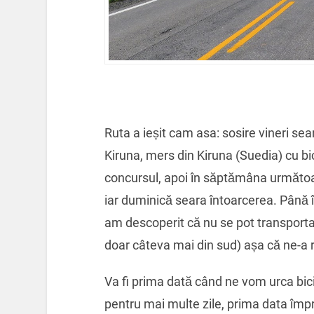
Ruta a ieșit cam asa: sosire vineri se
Kiruna, mers din Kiruna (Suedia) cu bi
concursul, apoi în săptămâna următoar
iar duminică seara întoarcerea. Până 
am descoperit că nu se pot transporta 
doar câteva mai din sud) așa că ne-a r
Va fi prima dată când ne vom urca bici
pentru mai multe zile, prima data împ