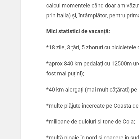
calcul momentele când doar am văzut
prin Italia) și, întâmplător, pentru pr
Mici statistici de vacanță:
*18 zile, 3 țări, 5 zboruri cu bicicletele
*aprox 840 km pedalați cu 12500m urcă
fost mai puțini);
*40 km alergați (mai mult cățărați) pe
*multe plăjuțe încercate pe Coasta de
*milioane de dulciuri si tone de Cola;
*multă ploaie în nord și coacere în sud