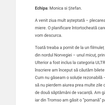
Echipa
: Monica si Ștefan.
A venit ziua mult așteptată – plecare
miere. O planificare întortocheată ca
vom descurca.
Toată treaba a pornit de la un filmule
din nordul Norvegiei – unul micuț, pri
Ulterior a fost inclus la categoria U
înscriere am început să căutăm bilete 
Cum nu găseam o soluție rezonabilă – 
să nu pierdem aiurea prea multe zile
de două săptămâni de vacanță. Am găsi
iar din Tromso am găsit o “pomană” pâ