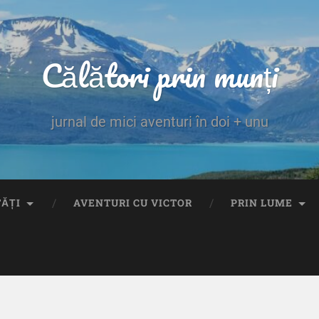
Călători prin munți
jurnal de mici aventuri în doi + unu
TĂȚI
AVENTURI CU VICTOR
PRIN LUME