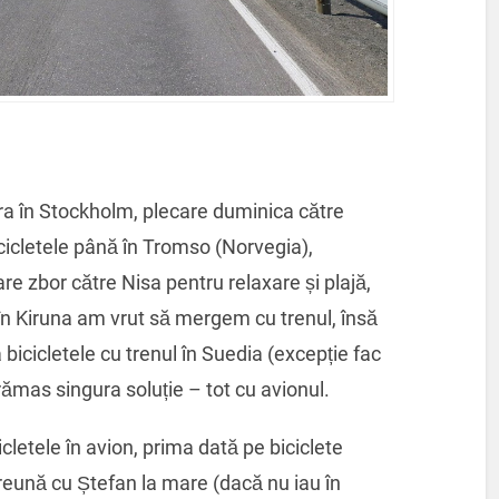
ara în Stockholm, plecare duminica către
cicletele până în Tromso (Norvegia),
e zbor către Nisa pentru relaxare și plajă,
în Kiruna am vrut să mergem cu trenul, însă
bicicletele cu trenul în Suedia (excepție fac
ămas singura soluție – tot cu avionul.
cletele în avion, prima dată pe biciclete
reună cu Ștefan la mare (dacă nu iau în