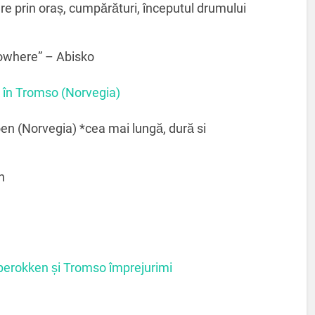
re prin oraș, cumpărături, începutul drumului
nowhere” – Abisko
ă în Tromso (Norvegia)
n (Norvegia) *cea mai lungă, dură si
n
perokken și Tromso împrejurimi