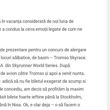
a în vacanța considerată de noi luna de
re a condus la ceva emoții legate de cum ne
ț de prezentare pentru un concurs de alergare
n locuri sălbatice, de basm – Tromso Skyrace.
LTRA din Skyrunner World Series. După
de avion către Tromso și apoi a venit nunta.
adică să nu fie biletul exagerat de scump si
 de concediu, am decis să profităm la maxim
t bilete foarte ieftine până la Stockholm,
nă în Nisa. Ok, e clar deja – o să facem o