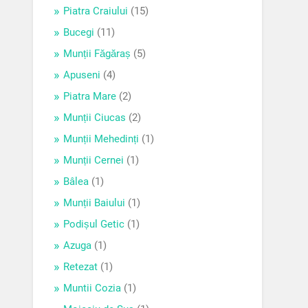
Piatra Craiului
(15)
Bucegi
(11)
Munții Făgăraș
(5)
Apuseni
(4)
Piatra Mare
(2)
Munții Ciucas
(2)
Munții Mehedinți
(1)
Munții Cernei
(1)
Bâlea
(1)
Munții Baiului
(1)
Podișul Getic
(1)
Azuga
(1)
Retezat
(1)
Muntii Cozia
(1)