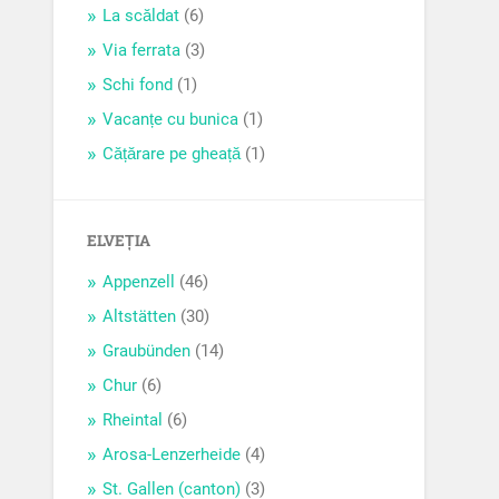
La scăldat
(6)
Via ferrata
(3)
Schi fond
(1)
Vacanțe cu bunica
(1)
Cățărare pe gheață
(1)
ELVEȚIA
Appenzell
(46)
Altstätten
(30)
Graubünden
(14)
Chur
(6)
Rheintal
(6)
Arosa-Lenzerheide
(4)
St. Gallen (canton)
(3)