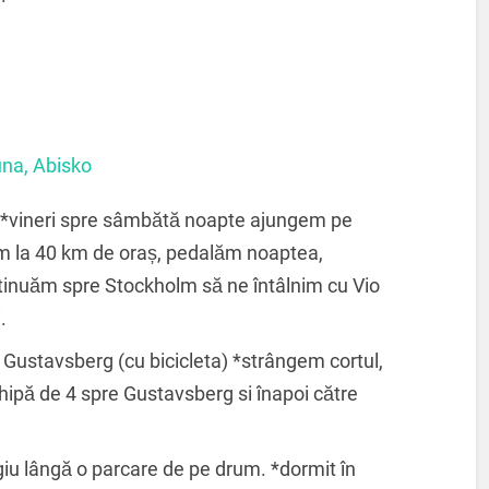
una, Abisko
 *vineri spre sâmbătă noapte ajungem pe
am la 40 km de oraș, pedalăm noaptea,
tinuăm spre Stockholm să ne întâlnim cu Vio
.
Gustavsberg (cu bicicleta) *strângem cortul,
ipă de 4 spre Gustavsberg si înapoi către
giu lângă o parcare de pe drum. *dormit în