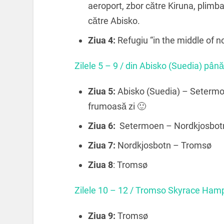
aeroport, zbor către Kiruna, plimba
către Abisko.
Ziua 4:
Refugiu “in the middle of 
Zilele 5 – 9 / din Abisko (Suedia) pân
Ziua 5:
Abisko (Suedia) – Setermoe
frumoasă zi 🙂
Ziua 6:
Setermoen – Nordkjosbot
Ziua 7:
Nordkjosbotn – Tromsø
Ziua 8
: Tromsø
Zilele 10 – 12 / Tromso Skyrace Ham
Ziua 9:
Tromsø