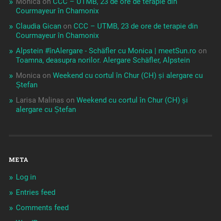
Monica
on
CCC – UTMB, 23 de ore de terapie din
Courmayeur în Chamonix
Claudia Gican
on
CCC – UTMB, 23 de ore de terapie din
Courmayeur în Chamonix
Alpstein #înAlergare - Schäfler cu Monica | meetSun.ro
on
Toamna, deasupra norilor. Alergare Schäfler, Alpstein
Monica
on
Weekend cu cortul în Chur (CH) și alergare cu
Ștefan
Larisa Malinas
on
Weekend cu cortul în Chur (CH) și
alergare cu Ștefan
META
Log in
Entries feed
Comments feed