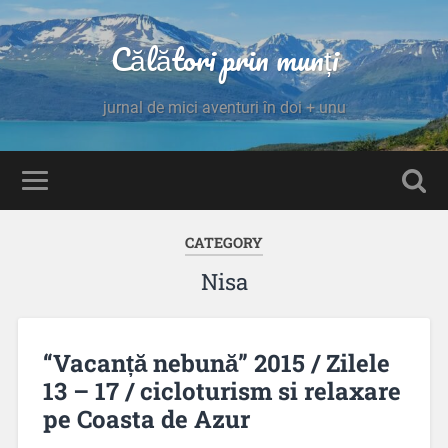
Călători prin munți
jurnal de mici aventuri în doi + unu
CATEGORY
Nisa
“Vacanță nebună” 2015 / Zilele
13 – 17 / cicloturism si relaxare
pe Coasta de Azur