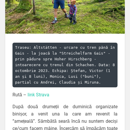
Traseu: Altstätten - urcare cu tren până în 
Gais - la joacă la "Streichelfarm Gais" - 
prin pădure spre Hoher Hirschberg - 
intoarecere cu trenul din Schachen. Data: 8 
octombrie 2023. Echipa: Ștefan, Victor (1 
an și 8 luni), Monica, Lusi ("buni"), 
partial cu Andrei, Claudia și Miruna.
Rută –
link Strava
După două drumeții de duminică organizate
binișor, a venit una la care am revenit la
“amețeală”. Sâmbătă seară încă nu suntem deciși
ce/cum facem mâine. Încercăm să împăcăm toate