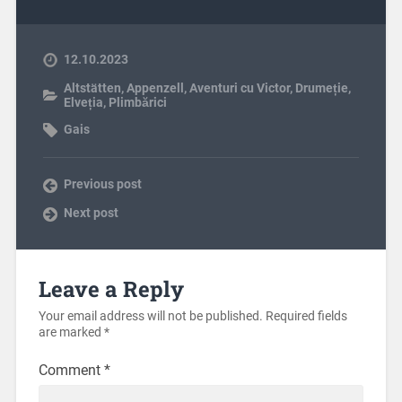
12.10.2023
Altstätten
,
Appenzell
,
Aventuri cu Victor
,
Drumeție
,
Elveția
,
Plimbărici
Gais
Previous post
Next post
Leave a Reply
Your email address will not be published.
Required fields
are marked
*
Comment
*