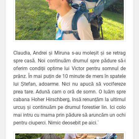
Claudia, Andrei și Miruna s-au moleșit și se retrag
spre casă. Noi continuăm drumul spre pădure să-i
oferim condiții optime lui Victor pentru somnul de
prânz. În mai puțin de 10 minute de mers în spatele
lui Ștefan, adoarme. Nici nu apucă să vocifereze
prea tare. Adună cam o oră de somn. O luăm spre
cabana Hoher Hirschberg, însă renunțăm la ultimul
urcuș și continuăm pe drumul forestier lin. Ici colo
mai intru cu mama prin pădure să aruncăm un ochi
pentru ciuperci. Nimic deosebit pe aici.`