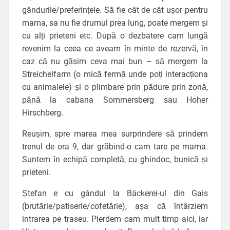
gândurile/preferințele. Să fie cât de cât ușor pentru
mama, sa nu fie drumul prea lung, poate mergem și
cu alți prieteni etc. După o dezbatere cam lungă
revenim la ceea ce aveam în minte de rezervă, în
caz că nu găsim ceva mai bun – să mergem la
Streichelfarm (o mică fermă unde poți interacționa
cu animalele) și o plimbare prin pădure prin zonă,
până la cabana Sommersberg sau Hoher
Hirschberg.
Reușim, spre marea mea surprindere să prindem
trenul de ora 9, dar grăbind-o cam tare pe mama.
Suntem în echipă completă, cu ghindoc, bunică și
prieteni.
Ștefan e cu gândul la Bäckerei-ul din Gais
(brutărie/patiserie/cofetărie), așa că întârziem
intrarea pe traseu. Pierdem cam mult timp aici, iar