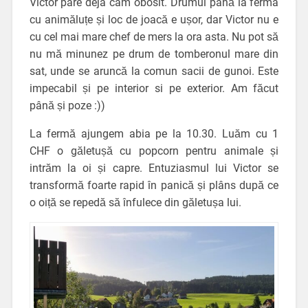
Victor pare deja cam obosit. Drumul până la ferma
cu animăluțe și loc de joacă e ușor, dar Victor nu e
cu cel mai mare chef de mers la ora asta. Nu pot să
nu mă minunez pe drum de tomberonul mare din
sat, unde se aruncă la comun sacii de gunoi. Este
impecabil și pe interior si pe exterior. Am făcut
până și poze :))
La fermă ajungem abia pe la 10.30. Luăm cu 1
CHF o găletușă cu popcorn pentru animale și
intrăm la oi și capre. Entuziasmul lui Victor se
transformă foarte rapid în panică și plâns după ce
o oiță se repedă să înfulece din găletușa lui.