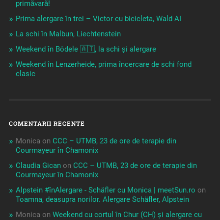
primăvară!
Prima alergare în trei – Victor cu bicicleta, Wald AI
La schi în Malbun, Liechtenstein
Weekend în Bödele 🇦🇹, la schi și alergare
Weekend în Lenzerheide, prima încercare de schi fond
clasic
COMENTARII RECENTE
Monica
on
CCC – UTMB, 23 de ore de terapie din
Courmayeur în Chamonix
Claudia Gican
on
CCC – UTMB, 23 de ore de terapie din
Courmayeur în Chamonix
Alpstein #înAlergare - Schäfler cu Monica | meetSun.ro
on
Toamna, deasupra norilor. Alergare Schäfler, Alpstein
Monica
on
Weekend cu cortul în Chur (CH) și alergare cu