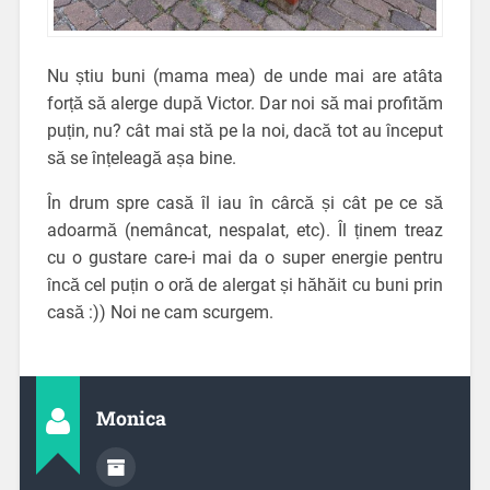
Nu știu buni (mama mea) de unde mai are atâta
forță să alerge după Victor. Dar noi să mai profităm
puțin, nu? cât mai stă pe la noi, dacă tot au început
să se înțeleagă așa bine.
În drum spre casă îl iau în cârcă și cât pe ce să
adoarmă (nemâncat, nespalat, etc). Îl ținem treaz
cu o gustare care-i mai da o super energie pentru
încă cel puțin o oră de alergat și hăhăit cu buni prin
casă :)) Noi ne cam scurgem.
Monica