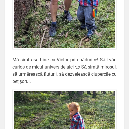
Mă simt așa bine cu Victor prin pădurice! Să-l văd
curios de micul univers de aici 🙂 Să simtă mirosul,
să urmărească fluturii, să dezvelească ciupercile cu
bețișorul.