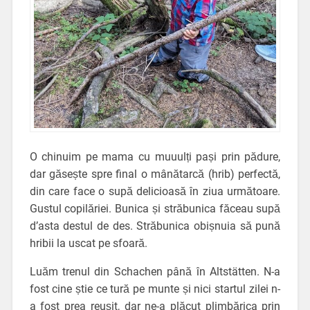
O chinuim pe mama cu muuulți pași prin pădure,
dar găsește spre final o mânătarcă (hrib) perfectă,
din care face o supă delicioasă în ziua următoare.
Gustul copilăriei. Bunica și străbunica făceau supă
d’asta destul de des. Străbunica obișnuia să pună
hribii la uscat pe sfoară.
Luăm trenul din Schachen până în Altstätten. N-a
fost cine știe ce tură pe munte și nici startul zilei n-
a fost prea reușit, dar ne-a plăcut plimbărica prin