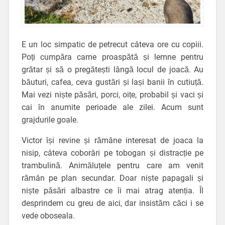
E un loc simpatic de petrecut câteva ore cu copiii.
Poți cumpăra carne proaspătă și lemne pentru
grătar și să o pregătești lângă locul de joacă. Au
băuturi, cafea, ceva gustări și lași banii în cutiuță.
Mai vezi niște păsări, porci, oițe, probabil și vaci și
cai în anumite perioade ale zilei. Acum sunt
grajdurile goale.
Victor își revine și rămâne interesat de joaca la
nisip, câteva coborâri pe tobogan și distracție pe
trambulină. Animăluțele pentru care am venit
rămân pe plan secundar. Doar niște papagali și
niște păsări albastre ce îi mai atrag atenția. Îl
desprindem cu greu de aici, dar insistăm căci i se
vede oboseala.