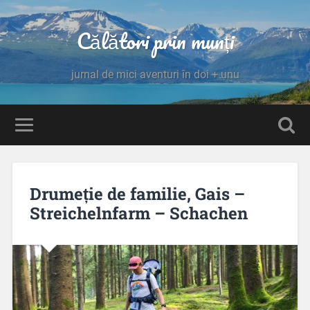
Călători prin munți
jurnal de mici aventuri în doi + unu
Drumeție de familie, Gais –
Streichelnfarm – Schachen