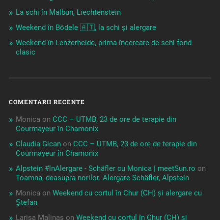
La schi în Malbun, Liechtenstein
Weekend în Bödele 🇦🇹, la schi și alergare
Weekend în Lenzerheide, prima încercare de schi fond
clasic
COMENTARII RECENTE
Monica
on
CCC – UTMB, 23 de ore de terapie din
Courmayeur în Chamonix
Claudia Gican
on
CCC – UTMB, 23 de ore de terapie din
Courmayeur în Chamonix
Alpstein #înAlergare - Schäfler cu Monica | meetSun.ro
on
Toamna, deasupra norilor. Alergare Schäfler, Alpstein
Monica
on
Weekend cu cortul în Chur (CH) și alergare cu
Ștefan
Larisa Malinas
on
Weekend cu cortul în Chur (CH) și