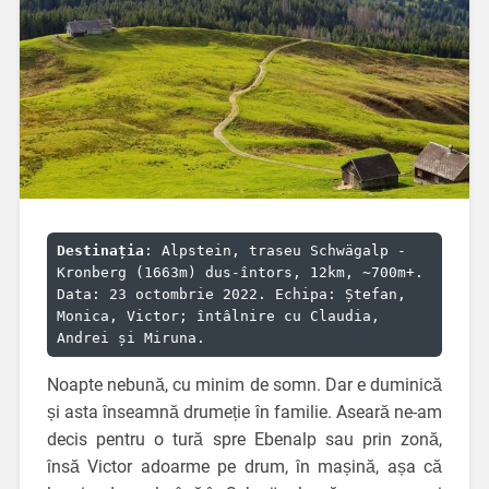
Destinația
: Alpstein, traseu Schwägalp - 
Kronberg (1663m) dus-întors, 12km, ~700m+. 
Data: 23 octombrie 2022. Echipa: Ștefan, 
Monica, Victor; întâlnire cu Claudia, 
Andrei și Miruna.
Noapte nebună, cu minim de somn. Dar e duminică
și asta înseamnă drumeție în familie. Aseară ne-am
decis pentru o tură spre Ebenalp sau prin zonă,
însă Victor adoarme pe drum, în mașină, așa că