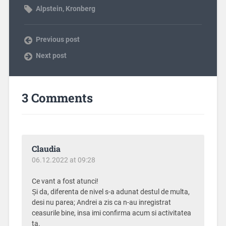
Alpstein
,
Kronberg
Previous post
Next post
3 Comments
Claudia
06.12.2022 at 09:28
Ce vant a fost atunci!
Și da, diferenta de nivel s-a adunat destul de multa,
desi nu parea; Andrei a zis ca n-au inregistrat
ceasurile bine, insa imi confirma acum si activitatea
ta.