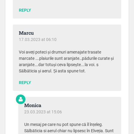
REPLY
Marcu
17.03.2023 at 06:10
Voi aveți poteci și drumuri amenajate trasate
marcate ….plaiurile sunt aranjate…pădurile curate și
aranjate….dar totuși ceva lipsește….la voi. s
Sălbăticia și aerul. Și asta spune tot.
REPLY
Monica
23.03.2023 at 15:06
Un mesaj pe care nu pot spune că îl înțeleg.
Sălbăticia si aerul chiar nu lipsesc în Elveția. Sunt