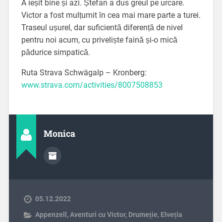
A ieșit bine și azi. Ștefan a dus greul pe urcare.
Victor a fost mulțumit în cea mai mare parte a turei.
Traseul ușurel, dar suficientă diferență de nivel
pentru noi acum, cu priveliște faină și-o mică
pădurice simpatică.
Ruta Strava Schwägalp – Kronberg:
www.strava.com/activities/8007508853
Monica
05.12.2022
Appenzell
,
Aventuri cu Victor
,
Drumeție
,
Elveția