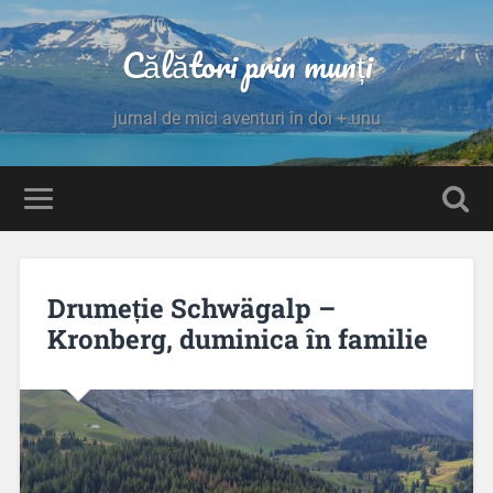
Călători prin munți
jurnal de mici aventuri în doi + unu
Drumeție Schwägalp –
Kronberg, duminica în familie