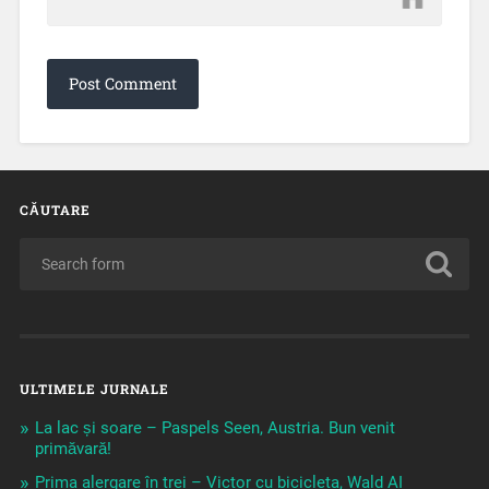
CĂUTARE
ULTIMELE JURNALE
La lac și soare – Paspels Seen, Austria. Bun venit
primăvară!
Prima alergare în trei – Victor cu bicicleta, Wald AI