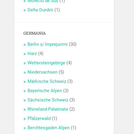
Moieciu de Sus
(1)
Delta Dunării
(1)
GERMANIA
Berlin și împrejurimi
(30)
Harz
(4)
Wettersteingebirge
(4)
Niedersachsen
(5)
Märkische Schweiz
(3)
Bayerische Alpen
(3)
Sächsische Schweiz
(3)
Rhineland-Palatinate
(2)
Pfälzerwald
(1)
Berchtesgaden Alpen
(1)