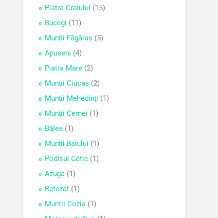
Piatra Craiului
(15)
Bucegi
(11)
Munții Făgăraș
(5)
Apuseni
(4)
Piatra Mare
(2)
Munții Ciucas
(2)
Munții Mehedinți
(1)
Munții Cernei
(1)
Bâlea
(1)
Munții Baiului
(1)
Podișul Getic
(1)
Azuga
(1)
Retezat
(1)
Muntii Cozia
(1)