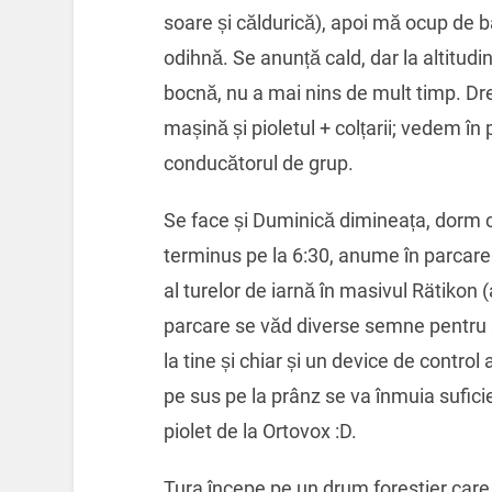
soare și căldurică), apoi mă ocup de b
odihnă. Se anunță cald, dar la altitud
bocnă, nu a mai nins de mult timp. Drep
mașină și pioletul + colțarii; vedem în
conducătorul de grup.
Se face și Duminică dimineața, dorm c
terminus pe la 6:30, anume în parcarea
al turelor de iarnă în masivul Rätikon 
parcare se văd diverse semne pentru sc
la tine și chiar și un device de contro
pe sus pe la prânz se va înmuia sufici
piolet de la Ortovox :D.
Tura începe pe un drum forestier care 