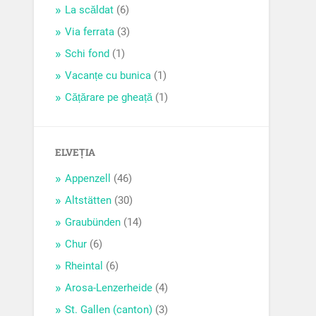
La scăldat
(6)
Via ferrata
(3)
Schi fond
(1)
Vacanțe cu bunica
(1)
Cățărare pe gheață
(1)
ELVEȚIA
Appenzell
(46)
Altstätten
(30)
Graubünden
(14)
Chur
(6)
Rheintal
(6)
Arosa-Lenzerheide
(4)
St. Gallen (canton)
(3)