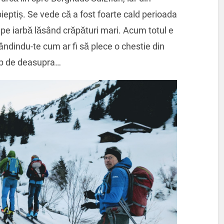
eptiș. Se vede că a fost foarte cald perioada
 pe iarbă lăsând crăpături mari. Acum totul e
ândindu-te cum ar fi să plece o chestie din
cap de deasupra…