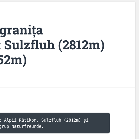
 granița
: Sulzfluh (2812m)
552m)
: Alpii Rätikon, Sulzfluh (2812m) și 
grup Naturfreunde.