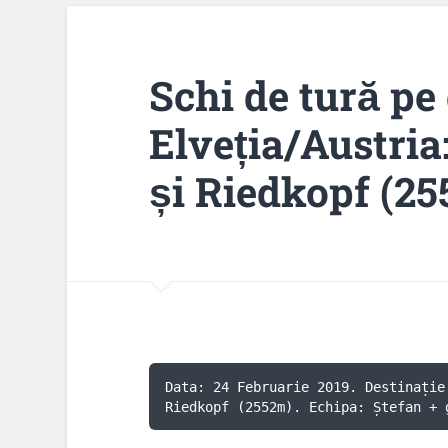
Schi de tură pe
Elveția/Austria
și Riedkopf (2
Data: 24 Februarie 2019. Destinație
Riedkopf (2552m). Echipa: Ștefan + 