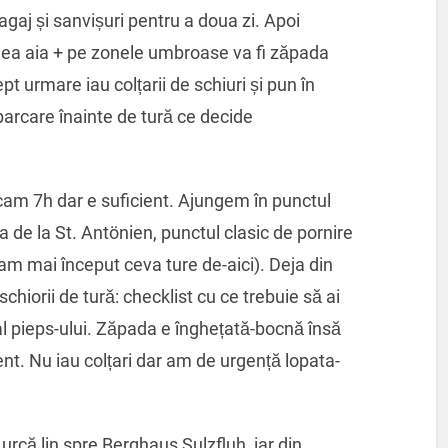
agaj și sanvișuri pentru a doua zi. Apoi
inea aia + pe zonele umbroase va fi zăpada
t urmare iau colțarii de schiuri și pun în
 parcare înainte de tură ce decide
am 7h dar e suficient. Ajungem în punctul
 de la St. Antönien, punctul clasic de pornire
(am mai început ceva ture de-aici). Deja din
hiorii de tură: checklist cu ce trebuie să ai
l al pieps-ului. Zăpada e înghețată-bocnă însă
ent. Nu iau colțari dar am de urgență lopata-
urcă lin spre Berghaus Sulzfluh, iar din