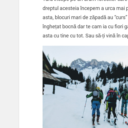
dreptul acesteia începem a urca mai pi
asta, blocuri mari de zăpadă au “curs”
înghețat bocnă dar te cam ia cu fiori g
asta cu tine cu tot. Sau să-ți vină în 