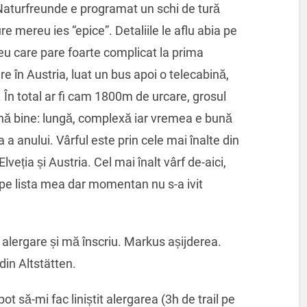
 Naturfreunde e programat un schi de tură
re mereu ies “epice”. Detaliile le aflu abia pe
seu care pare foarte complicat la prima
e în Austria, luat un bus apoi o telecabină,
e. În total ar fi cam 1800m de urcare, grosul
sună bine: lungă, complexă iar vremea e bună
a anului. Vârful este prin cele mai înalte din
lveția și Austria. Cel mai înalt vârf de-aici,
e lista mea dar momentan nu s-a ivit
a alergare și mă înscriu. Markus așijderea.
in Altstätten.
 să-mi fac liniștit alergarea (3h de trail pe