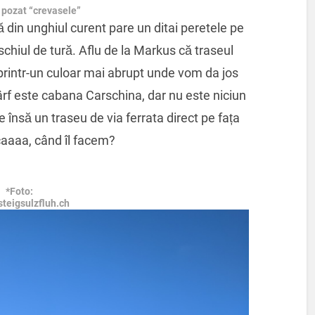
 pozat “crevasele”
să din unghiul curent pare un ditai peretele pe
schiul de tură. Aflu de la Markus că traseul
rintr-un culoar mai abrupt unde vom da jos
ârf este cabana Carschina, dar nu este niciun
 însă un traseu de via ferrata direct pe fața
aaaa, când îl facem?
*Foto:
steigsulzfluh.ch