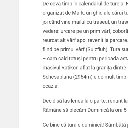
De ceva timp în calendarul de ture al
organizat de Mark, un ghid ale cărui tu
joi când vine mailul cu traseul, un tra
vedere: urcare pe un prim vârf, coborâr
reurcat alt vârf apoi revenit la parcar
fiind pe primul vârf (Sulzfluh). Tura 
– cam cald totuși pentru perioada asta 
masivul Rätikon aflat la granița dintre E
Schesaplana (2964m) e de mult timp p
ocazia.
Decid să las lenea la o parte, renunț l
Rămâne să plecăm Duminică la ora 5 d
Ce bine că tura e duminică! Sâmbătă pot