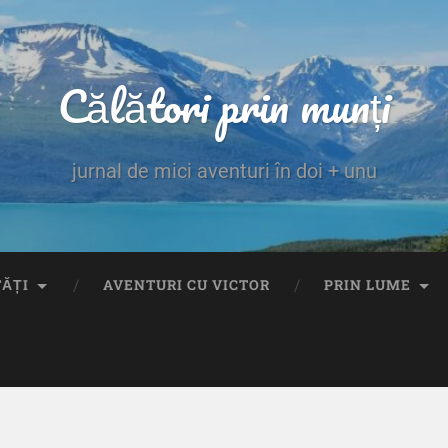
Călători prin munți
jurnal de mici aventuri în doi + unu
TĂȚI
AVENTURI CU VICTOR
PRIN LUME