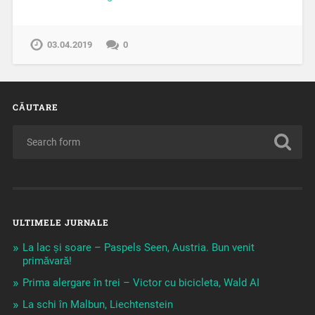
03.04.2019
0
CĂUTARE
ULTIMELE JURNALE
La lac și soare – Paspels Seen, Austria. Bun venit
primăvară!
Prima alergare în trei – Victor cu bicicleta, Wald AI
La schi în Malbun, Liechtenstein