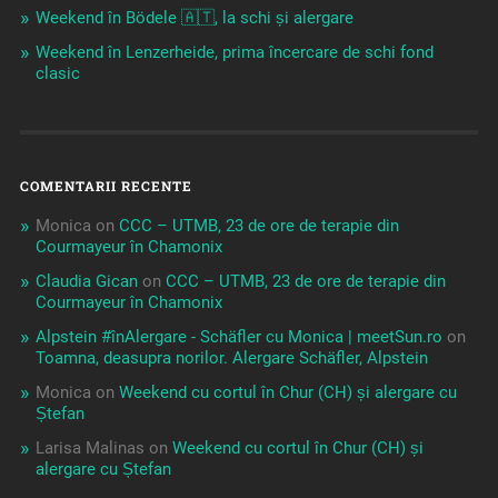
Weekend în Bödele 🇦🇹, la schi și alergare
Weekend în Lenzerheide, prima încercare de schi fond
clasic
COMENTARII RECENTE
Monica
on
CCC – UTMB, 23 de ore de terapie din
Courmayeur în Chamonix
Claudia Gican
on
CCC – UTMB, 23 de ore de terapie din
Courmayeur în Chamonix
Alpstein #înAlergare - Schäfler cu Monica | meetSun.ro
on
Toamna, deasupra norilor. Alergare Schäfler, Alpstein
Monica
on
Weekend cu cortul în Chur (CH) și alergare cu
Ștefan
Larisa Malinas
on
Weekend cu cortul în Chur (CH) și
alergare cu Ștefan