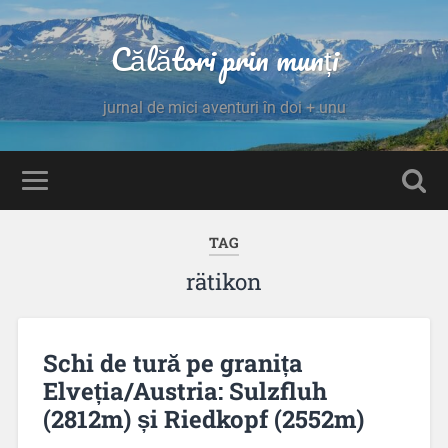
Călători prin munți
jurnal de mici aventuri în doi + unu
TAG
rätikon
Schi de tură pe granița
Elveția/Austria: Sulzfluh
(2812m) și Riedkopf (2552m)