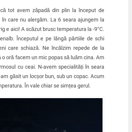
acă tot avem zăpadă din plin la început de
le în care nu alergăm. La 6 seara ajungem la
rig e aici! A scăzut brusc temperatura la -9°C.
nalb. Începutul e pe lângă pârtiile de schi
ni care schiază. Ne încălzim repede de la
pă o oră facem un mic popas să luăm cina. Am
rmosul cu ceai. N-avem specialități în seara
e-am găsit un locșor bun, sub un copac. Acum
mperatura. În vale chiar se simțea gerul.