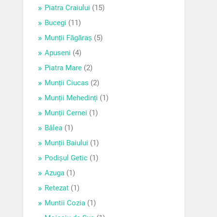
Piatra Craiului
(15)
Bucegi
(11)
Munții Făgăraș
(5)
Apuseni
(4)
Piatra Mare
(2)
Munții Ciucas
(2)
Munții Mehedinți
(1)
Munții Cernei
(1)
Bâlea
(1)
Munții Baiului
(1)
Podișul Getic
(1)
Azuga
(1)
Retezat
(1)
Muntii Cozia
(1)