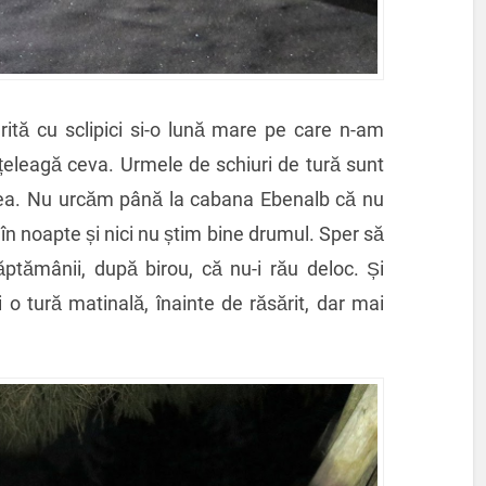
ită cu sclipici si-o lună mare pe care n-am
înțeleagă ceva. Urmele de schiuri de tură sunt
area. Nu urcăm până la cabana Ebenalb că nu
n noapte și nici nu știm bine drumul. Sper să
ăptămânii, după birou, că nu-i rău deloc. Și
 tură matinală, înainte de răsărit, dar mai