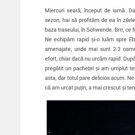
Miercuri seară, început de iarnă. D
sezon, hai să profităm de ea în zile
baza traseului, în Schwende. Brrr, ce f
Ne echipăm rapid și-o luăm spre Ebe
amenajate, unde mai sunt 2-3 oame
efort, chiar dacă nu urcăm rapid. Du
pregătit un pachețel și am umplut te
asta, dar totul pare delicios acum. N
că am urcat puțin, a mai crescut și te