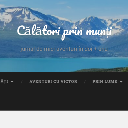
Călători prin munți
jurnal de mici aventuri în doi + unu
TĂȚI
AVENTURI CU VICTOR
PRIN LUME