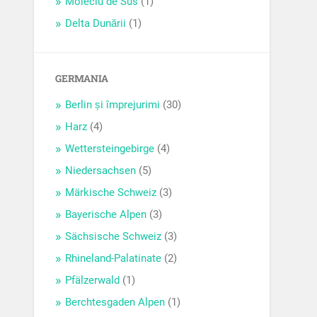
Moieciu de Sus
(1)
Delta Dunării
(1)
GERMANIA
Berlin și împrejurimi
(30)
Harz
(4)
Wettersteingebirge
(4)
Niedersachsen
(5)
Märkische Schweiz
(3)
Bayerische Alpen
(3)
Sächsische Schweiz
(3)
Rhineland-Palatinate
(2)
Pfälzerwald
(1)
Berchtesgaden Alpen
(1)