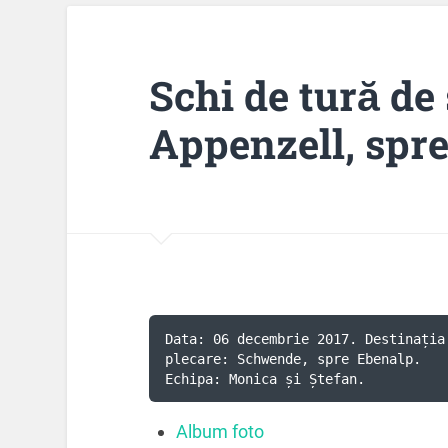
Schi de tură de
Appenzell, spr
Data: 06 decembrie 2017. Destinația
plecare: Schwende, spre Ebenalp.

Echipa: Monica și Ștefan.
Album foto