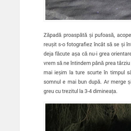
Zăpadă proaspătă și pufoasă, acoper
reușit s-o fotografiez încât să se și 
deja făcute așa că nu-i grea orient
vrem să ne întindem până prea târziu î
mai ieșim la ture scurte în timpul s
somnul e mai bun după. Ar merge și o
greu cu trezitul la 3-4 dimineața.