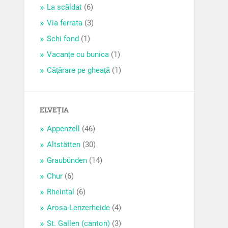
La scăldat
(6)
Via ferrata
(3)
Schi fond
(1)
Vacanțe cu bunica
(1)
Cățărare pe gheață
(1)
ELVEȚIA
Appenzell
(46)
Altstätten
(30)
Graubünden
(14)
Chur
(6)
Rheintal
(6)
Arosa-Lenzerheide
(4)
St. Gallen (canton)
(3)