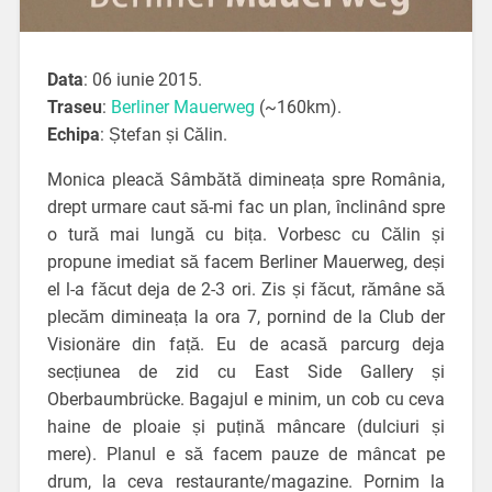
Data
: 06 iunie 2015.
Traseu
:
Berliner Mauerweg
(~160km).
Echipa
: Ștefan și Călin.
Monica pleacă Sâmbătă dimineața spre România,
drept urmare caut să-mi fac un plan, înclinând spre
o tură mai lungă cu bița. Vorbesc cu Călin și
propune imediat să facem Berliner Mauerweg, deși
el l-a făcut deja de 2-3 ori. Zis și făcut, rămâne să
plecăm dimineața la ora 7, pornind de la Club der
Visionäre din față. Eu de acasă parcurg deja
secțiunea de zid cu East Side Gallery și
Oberbaumbrücke. Bagajul e minim, un cob cu ceva
haine de ploaie și puțină mâncare (dulciuri și
mere). Planul e să facem pauze de mâncat pe
drum, la ceva restaurante/magazine. Pornim la