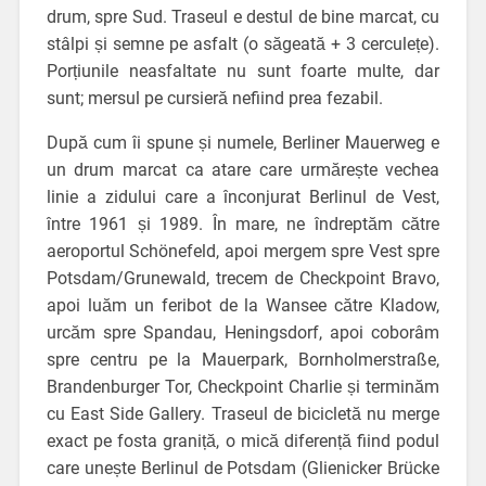
drum, spre Sud. Traseul e destul de bine marcat, cu
stâlpi și semne pe asfalt (o săgeată + 3 cerculețe).
Porțiunile neasfaltate nu sunt foarte multe, dar
sunt; mersul pe cursieră nefiind prea fezabil.
După cum îi spune și numele, Berliner Mauerweg e
un drum marcat ca atare care urmărește vechea
linie a zidului care a înconjurat Berlinul de Vest,
între 1961 și 1989. În mare, ne îndreptăm către
aeroportul Schönefeld, apoi mergem spre Vest spre
Potsdam/Grunewald, trecem de Checkpoint Bravo,
apoi luăm un feribot de la Wansee către Kladow,
urcăm spre Spandau, Heningsdorf, apoi coborâm
spre centru pe la Mauerpark, Bornholmerstraße,
Brandenburger Tor, Checkpoint Charlie și terminăm
cu East Side Gallery. Traseul de bicicletă nu merge
exact pe fosta graniță, o mică diferență fiind podul
care unește Berlinul de Potsdam (Glienicker Brücke