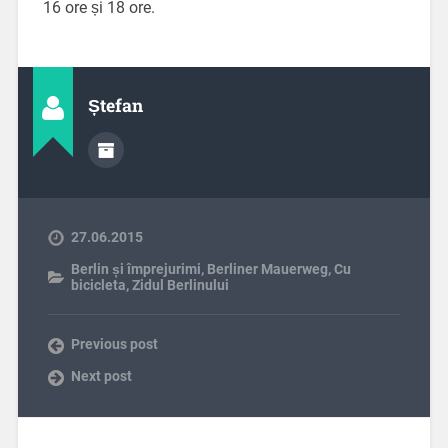
16 ore și 18 ore.
Ștefan
27.06.2015
Berlin și împrejurimi
,
Berliner Mauerweg
,
Cu
bicicleta
,
Zidul Berlinului
Previous post
Next post