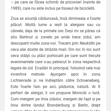
– pe care se făcea schimb de prizonieri înainte de
1989), care nu este inclus pe traseul de bicicletă.
Ziua se anunță călduroasă, însă dimineața e foarte
plăcut. Multă lume a ieșit la alergare sau cu
câinele, deja de la primele ore. Deși mi se părea că
știu Berlinul și zonele pe unde trece zidul, am
descoperit multe zone noi. Trecem prin Neukölln pe
ceva alei dosite de străzile mari. Din loc în loc sunt
ceva stâlpi cu plăci portocalii pe care sunt trecute
evenimentele care s-au petrecut în zona respectivă
legate de zid. Evadări în principal, folosind cele mai
inventive metode. Ajungem apoi în zona
Lichtenrade și ne îndreptăm către Schoeneberg.
Este foarte fain pe aici, pădurice, natură. Ar fi
perfect de alergat, îi voi propune Monicăi o tură.
Cum mergem pe linia zidului, mergem de fapt și pe
linia dintre landul Brandenburg și Berlin, drept