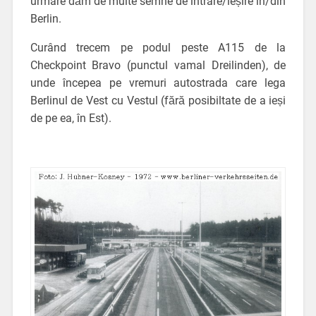
urmare dăm de multe semne de intrare/ieșire în/din
Berlin.
Curând trecem pe podul peste A115 de la
Checkpoint Bravo (punctul vamal Dreilinden), de
unde începea pe vremuri autostrada care lega
Berlinul de Vest cu Vestul (fără posibiltate de a ieși
de pe ea, în Est).