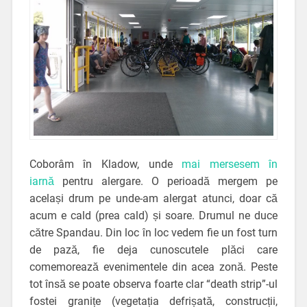
Coborâm în Kladow, unde
mai mersesem în
iarnă
pentru alergare. O perioadă mergem pe
același drum pe unde-am alergat atunci, doar că
acum e cald (prea cald) și soare. Drumul ne duce
către Spandau. Din loc în loc vedem fie un fost turn
de pază, fie deja cunoscutele plăci care
comemorează evenimentele din acea zonă. Peste
tot însă se poate observa foarte clar “death strip”-ul
fostei granițe (vegetația defrișată, construcții,