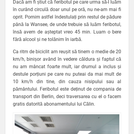
Dacă am fi știut că feribotul pe care urma să-l luăm
în curând circulă doar unul pe oră, nu ne-am mai fi
oprit. Pornim astfel îndestulați prin restul de pădure
până la Wansee, de unde trebuie să luăm feribotul,
însă avem de așteptat vreo 45 min. Luam o bere
fără alcool și ne tolănim în iarbă.
Ca ritm de biciclit am reușit să tinem o medie de 20
km/h, binișor având în vedere căldura și faptul că
nu am mâncat foarte mult, iar drumul a inclus și
destule porțiuni pe care nu puteai da mai mult de
10 km/h din tine, din cauza nisipului sau al
pământului. Feribotul este deținut de compania de
transport din Berlin, deci traversarea cu el o facem
gratis datorită abonamentului lui Călin.