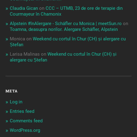
Claudia Gican
on
CCC – UTMB, 23 de ore de terapie din
Courmayeur în Chamonix
Alpstein #înAlergare - Schäfler cu Monica | meetSun.ro
on
Toamna, deasupra norilor. Alergare Schäfler, Alpstein
Monica
on
Weekend cu cortul în Chur (CH) și alergare cu
Ștefan
Larisa Malinas
on
Weekend cu cortul în Chur (CH) și
alergare cu Ștefan
META
Log in
Entries feed
Comments feed
WordPress.org