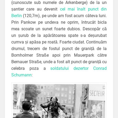
(cunoscute sub numele de Arkenberge) de la un
șantier care au devenit
cel mai înalt punct din
Berlin
(120,7m), pe unde am fost acum câteva luni.
Prin Pankow pe undeva ne oprim, întrucât bicla
mea scoate un sunet foarte dubios. Descopăr că
un șurub de la apărătoarea spate s-a deșurubat
cumva și apăsa pe roată. Foarte ciudat. Continuăm
drumul, trecem de fostul punct de graniță de la
Bornholmer Straße apoi prin Mauerpark către
Bernauer Straße, unde a fost alt punct de graniță cu
celebra poza a
soldatului dezertor Conrad
Schumann
: