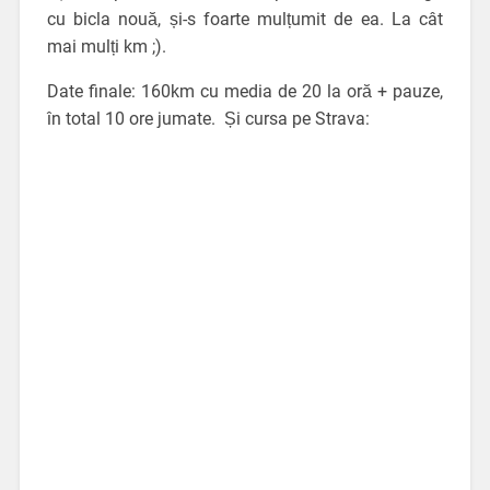
cu bicla nouă, și-s foarte mulțumit de ea. La cât
mai mulți km ;).
Date finale: 160km cu media de 20 la oră + pauze,
în total 10 ore jumate. Și cursa pe Strava: