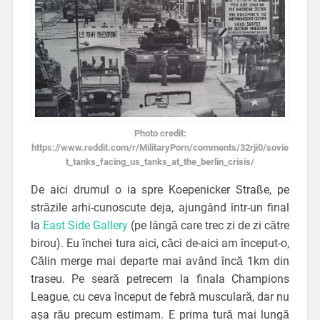
Photo credit:
https://www.reddit.com/r/MilitaryPorn/comments/32rji0/sovie
t_tanks_facing_us_tanks_at_the_berlin_crisis/
De aici drumul o ia spre Koepenicker Straße, pe
străzile arhi-cunoscute deja, ajungând într-un final
la
East Side Gallery
(pe lângă care trec zi de zi către
birou). Eu închei tura aici, căci de-aici am început-o,
Călin merge mai departe mai având încă 1km din
traseu. Pe seară petrecem la finala Champions
League, cu ceva început de febră musculară, dar nu
așa rău precum estimam. E prima tură mai lungă