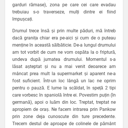
garduri rămase), zona pe care cei care evadau
trebuiau s-o traverseze, mulți dintre ei fiind
împușcați.
Drumul trece însă și prin multe păduri, mă întreb
dacă granița chiar era pe-aici și cum de o puteau
menține în această sălbăticie. De-a lungul drumului
am tot vorbit de cum ne vom ospăta la o friptură,
undeva după jumatea drumului. Momentul s-a
lăsat așteptat și nu a mai venit deoarece am
mâncat prea mult la supermarket și aparent ne-a
fost suficient. Într-un loc lângă un lac ne oprim
pentru o pauză. E lume la scăldat, în speță 2 tipi
care vorbesc în spaniolă între ei. Povestim puțin (în
germană), apoi o luăm din loc. Treptat, treptat ne
apropiem de oraș. Ne facem intrarea prin Pankow
prin zone deja cunoscute din ture precedente.
Trecem destul de aproape de colinele de pământ