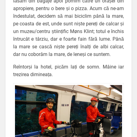
lăsăm din bagaje apoi pornim către un orășel din
apropiere, pentru o bere și o pizza. Acum că ne-am
îndestulat, decidem să mai biciclim până la mare,
pe coasta de est, unde sunt niște pereți de calcar și
un muzeu/centru științific Møns Klint; totul e închis
întrucât e târziu, dar e foarte fain fără lume. Până
la mare se cască niște pereți înalți de albi calcar,
dar nu coborâm la mare, de leneși ce suntem.
Reîntorși la hotel, picăm lați de somn. Mâine iar
trezirea dimineața.