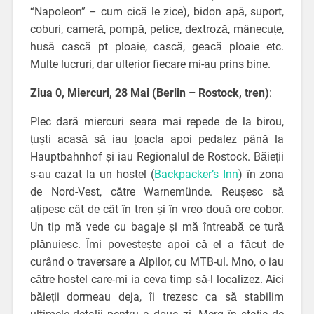
“Napoleon” – cum cică le zice), bidon apă, suport,
coburi, cameră, pompă, petice, dextroză, mânecuțe,
husă cască pt ploaie, cască, geacă ploaie etc.
Multe lucruri, dar ulterior fiecare mi-au prins bine.
Ziua 0, Miercuri, 28 Mai (Berlin – Rostock, tren)
:
Plec dară miercuri seara mai repede de la birou,
țuști acasă să iau țoacla apoi pedalez până la
Hauptbahnhof și iau Regionalul de Rostock. Băieții
s-au cazat la un hostel (
Backpacker’s Inn
) în zona
de Nord-Vest, către Warnemünde. Reușesc să
ațipesc cât de cât în tren și în vreo două ore cobor.
Un tip mă vede cu bagaje și mă întreabă ce tură
plănuiesc. Îmi povestește apoi că el a făcut de
curând o traversare a Alpilor, cu MTB-ul. Mno, o iau
către hostel care-mi ia ceva timp să-l localizez. Aici
băieții dormeau deja, îi trezesc ca să stabilim