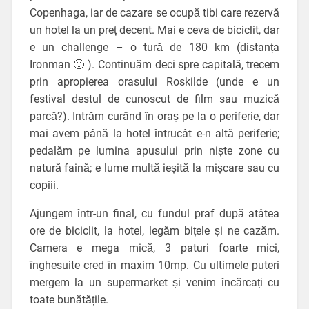
Copenhaga, iar de cazare se ocupă tibi care rezervă
un hotel la un preț decent. Mai e ceva de biciclit, dar
e un challenge – o tură de 180 km (distanța
Ironman 🙂 ). Continuăm deci spre capitală, trecem
prin apropierea orasului Roskilde (unde e un
festival destul de cunoscut de film sau muzică
parcă?). Intrăm curând în oraș pe la o periferie, dar
mai avem până la hotel întrucât e-n altă periferie;
pedalăm pe lumina apusului prin niște zone cu
natură faină; e lume multă ieșită la mișcare sau cu
copiii.
Ajungem într-un final, cu fundul praf după atâtea
ore de biciclit, la hotel, legăm bițele și ne cazăm.
Camera e mega mică, 3 paturi foarte mici,
înghesuite cred în maxim 10mp. Cu ultimele puteri
mergem la un supermarket și venim încărcați cu
toate bunătățile.