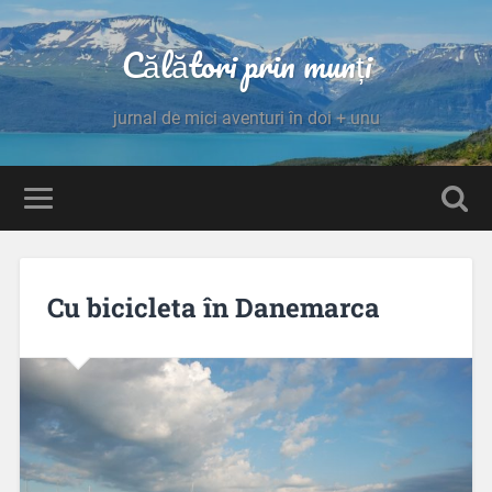
Călători prin munți
jurnal de mici aventuri în doi + unu
Cu bicicleta în Danemarca