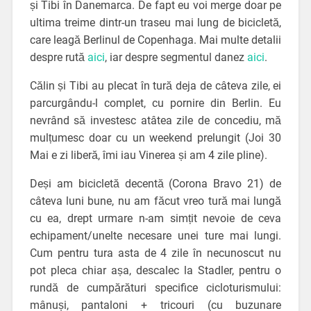
și Tibi în Danemarca. De fapt eu voi merge doar pe
ultima treime dintr-un traseu mai lung de bicicletă,
care leagă Berlinul de Copenhaga. Mai multe detalii
despre rută
aici
, iar despre segmentul danez
aici
.
Călin și Tibi au plecat în tură deja de câteva zile, ei
parcurgându-l complet, cu pornire din Berlin. Eu
nevrând să investesc atâtea zile de concediu, mă
mulțumesc doar cu un weekend prelungit (Joi 30
Mai e zi liberă, îmi iau Vinerea și am 4 zile pline).
Deși am bicicletă decentă (Corona Bravo 21) de
câteva luni bune, nu am făcut vreo tură mai lungă
cu ea, drept urmare n-am simțit nevoie de ceva
echipament/unelte necesare unei ture mai lungi.
Cum pentru tura asta de 4 zile în necunoscut nu
pot pleca chiar așa, descalec la Stadler, pentru o
rundă de cumpărături specifice cicloturismului:
mânuși, pantaloni + tricouri (cu buzunare