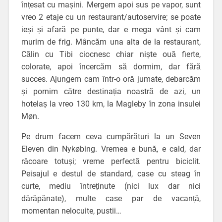
înțesat cu mașini. Mergem apoi sus pe vapor, sunt
vreo 2 etaje cu un restaurant/autoservire; se poate
ieși și afară pe punte, dar e mega vânt și cam
murim de frig. Mâncăm una alta de la restaurant,
Călin cu Tibi ciocnesc chiar niște ouă fierte,
colorate, apoi încercăm să dormim, dar fără
succes. Ajungem cam într-o oră jumate, debarcăm
și pornim către destinația noastră de azi, un
hotelaș la vreo 130 km, la Magleby în zona insulei
Møn.
Pe drum facem ceva cumpărături la un Seven
Eleven din Nykøbing. Vremea e bună, e cald, dar
răcoare totuși; vreme perfectă pentru biciclit.
Peisajul e destul de standard, case cu steag în
curte, mediu întreținute (nici lux dar nici
dărăpănate), multe case par de vacanță,
momentan nelocuite, pustii…