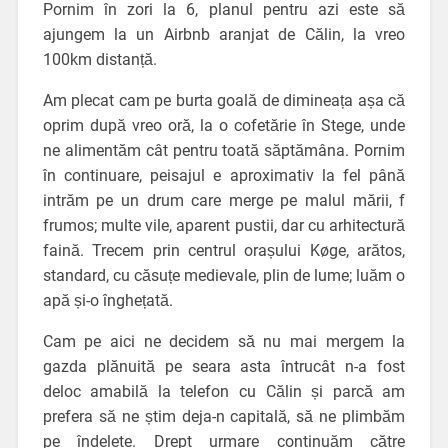
Pornim în zori la 6, planul pentru azi este să
ajungem la un Airbnb aranjat de Călin, la vreo
100km distanță.
Am plecat cam pe burta goală de dimineața așa că
oprim după vreo oră, la o cofetărie în Stege, unde
ne alimentăm cât pentru toată săptămâna. Pornim
în continuare, peisajul e aproximativ la fel până
intrăm pe un drum care merge pe malul mării, f
frumos; multe vile, aparent pustii, dar cu arhitectură
faină. Trecem prin centrul orașului Køge, arătos,
standard, cu căsuțe medievale, plin de lume; luăm o
apă și-o înghețată.
Cam pe aici ne decidem să nu mai mergem la
gazda plănuită pe seara asta întrucât n-a fost
deloc amabilă la telefon cu Călin și parcă am
prefera să ne știm deja-n capitală, să ne plimbăm
pe îndelete. Drept urmare continuăm către