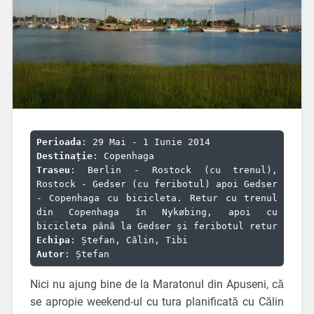
Perioada
Destinație
Traseu
: Berlin - Rostock (cu trenul), 
Rostock - Gedser (cu feribotul) apoi Gedser 
- Copenhaga cu bicicleta. Retur cu trenul 
din Copenhaga în Nykøbing, apoi cu 
Echipa
Autor
: Ștefan
Nici nu ajung bine de la Maratonul din Apuseni, că
se apropie weekend-ul cu tura planificată cu Călin