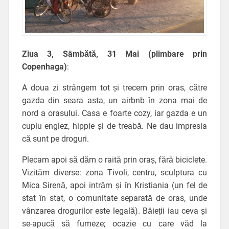
Ziua 3, Sâmbătă, 31 Mai (plimbare prin
Copenhaga
)
:
A doua zi strângem tot și trecem prin oras, către
gazda din seara asta, un airbnb în zona mai de
nord a orasului. Casa e foarte cozy, iar gazda e un
cuplu englez, hippie și de treabă. Ne dau impresia
că sunt pe droguri.
Plecam apoi să dăm o raită prin oraș, fără biciclete.
Vizităm diverse: zona Tivoli, centru, sculptura cu
Mica Sirenă, apoi intrăm și în Kristiania (un fel de
stat în stat, o comunitate separată de oras, unde
vânzarea drogurilor este legală). Băieții iau ceva și
se-apucă să fumeze; ocazie cu care văd la