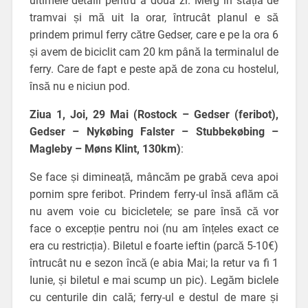
ultimele detalii pentru a doua zi. Merg în stația de
tramvai și mă uit la orar, întrucât planul e să
prindem primul ferry către Gedser, care e pe la ora 6
și avem de biciclit cam 20 km până la terminalul de
ferry. Care de fapt e peste apă de zona cu hostelul,
însă nu e niciun pod.
Ziua 1, Joi, 29 Mai (Rostock – Gedser (feribot),
Gedser – Nykøbing Falster – Stubbekøbing –
Magleby – M
øns Klint, 130km)
:
Se face și dimineață, mâncăm pe grabă ceva apoi
pornim spre feribot. Prindem ferry-ul însă aflăm că
nu avem voie cu bicicletele; se pare însă că vor
face o excepție pentru noi (nu am înțeles exact ce
era cu restricția). Biletul e foarte ieftin (parcă 5-10€)
întrucât nu e sezon încă (e abia Mai; la retur va fi 1
Iunie, și biletul e mai scump un pic). Legăm biclele
cu centurile din cală; ferry-ul e destul de mare și