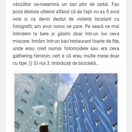
vânzător ce-nseamnă un sac plin de iarbă. Fac
poze destule ulterior aflând că de fapt nu aș fi avut
voie și ca devin destul de violenți locatarii cu
fotografii; am avut noroc se pare. Pe seară ne mai
întindem la bere și găsim doar într-un loc ceva
mișcare. Intrăm într-un bar/restaurant foarte de fițe,
unde erau cred numai fotomodele sau era ceva
gathering feminin; cert e că erau multe mese doar
cu tipe :)) Și noi 3, îmbrăcați de bicicletă…