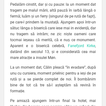
Pedalăm cinstit, dar și cu pauze: la un moment dat
tragem pe malul mării, altă pauză în iarbă lângă o
fermă; luăm și un ferry (singurul de pe rută de fapt),
pe care-l prindem la mustață. Ajungem apoi într-un
sătuc lânga o biserică care iese mai in evidență, dar
nu tragem să intrăm; ne zic niște oameni care
tocmai ieșeau că merită, că e nuș ce monument.
Aparent e o biserică celebră,
Fanefjord Kirke
,
datând din secolul 13, și e considerată cea mai
mare atracție a insulei Møn.
La un moment dat, Călin pleacă “în evadare”, după
unu cu cursiera, moment prielnic pentru a ieși de pe
rută și a se pierde complet de noi. Îl bombănim
bine de tot că tre să-l așteptăm să revină în
formație.
Pe amiază ajungem într-un final la hotel, mai