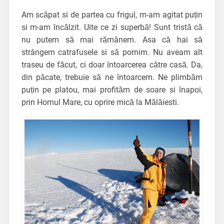
Am scăpat si de partea cu frigul, m-am agitat puțin
si m-am încălzit. Uite ce zi superbă! Sunt tristă că
nu putem să mai rămânem. Asa că hai să
strângem catrafusele si să pornim. Nu aveam alt
traseu de făcut, ci doar întoarcerea către casă. Da,
din păcate, trebuie să ne întoarcem. Ne plimbăm
puțin pe platou, mai profităm de soare si înapoi,
prin Hornul Mare, cu oprire mică la Mălăiesti.