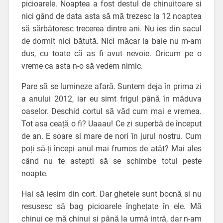
picioarele. Noaptea a fost destul de chinuitoare si
nici gând de data asta să mă trezesc la 12 noaptea
să sărbătoresc trecerea dintre ani. Nu ies din sacul
de dormit nici bătută. Nici măcar la baie nu m-am
dus, cu toate că as fi avut nevoie. Oricum pe o
vreme ca asta n-o să vedem nimic.
Pare să se lumineze afară. Suntem deja în prima zi
a anului 2012, iar eu simt frigul până în măduva
oaselor. Deschid cortul să văd cum mai e vremea.
Tot asa ceață o fi? Uaaau! Ce zi superbă de început
de an. E soare si mare de nori în jurul nostru. Cum
poți să-ți începi anul mai frumos de atât? Mai ales
când nu te astepti să se schimbe totul peste
noapte.
Hai să iesim din cort. Dar ghetele sunt bocnă si nu
resusesc să bag picioarele înghețate în ele. Mă
chinui ce mă chinui si până la urmă intră, dar n-am