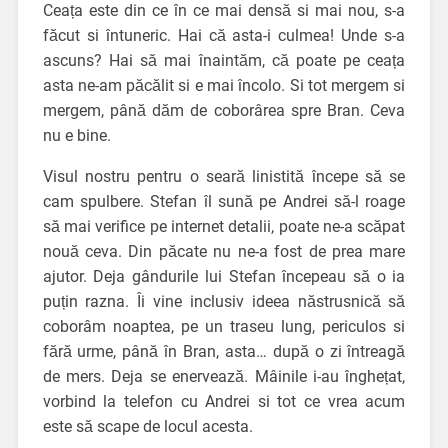
Ceața este din ce în ce mai densă si mai nou, s-a
făcut si întuneric. Hai că asta-i culmea! Unde s-a
ascuns? Hai să mai înaintăm, că poate pe ceața
asta ne-am păcălit si e mai încolo. Si tot mergem si
mergem, până dăm de coborârea spre Bran. Ceva
nu e bine.
Visul nostru pentru o seară linistită începe să se
cam spulbere. Stefan îl sună pe Andrei să-l roage
să mai verifice pe internet detalii, poate ne-a scăpat
nouă ceva. Din păcate nu ne-a fost de prea mare
ajutor. Deja gândurile lui Stefan începeau să o ia
puțin razna. Îi vine inclusiv ideea năstrusnică să
coborâm noaptea, pe un traseu lung, periculos si
fără urme, până în Bran, asta… după o zi întreagă
de mers. Deja se enervează. Mâinile i-au înghețat,
vorbind la telefon cu Andrei si tot ce vrea acum
este să scape de locul acesta.