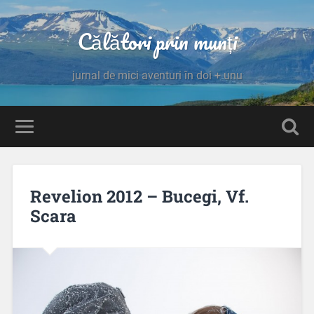
Călători prin munți
jurnal de mici aventuri în doi + unu
Revelion 2012 – Bucegi, Vf.
Scara