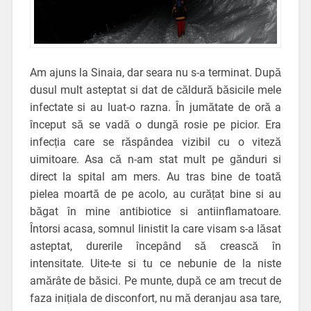
Am ajuns la Sinaia, dar seara nu s-a terminat. După
dusul mult asteptat si dat de căldură băsicile mele
infectate si au luat-o razna. În jumătate de oră a
început să se vadă o dungă rosie pe picior. Era
infecția care se răspândea vizibil cu o viteză
uimitoare. Asa că n-am stat mult pe gănduri si
direct la spital am mers. Au tras bine de toată
pielea moartă de pe acolo, au curățat bine si au
băgat în mine antibiotice si antiinflamatoare.
Întorsi acasa, somnul linistit la care visam s-a lăsat
asteptat, durerile începând să crească în
intensitate. Uite-te si tu ce nebunie de la niste
amărâte de băsici. Pe munte, după ce am trecut de
faza inițiala de disconfort, nu mă deranjau asa tare,