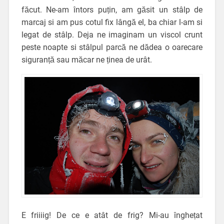
făcut. Ne-am întors puțin, am găsit un stâlp de
marcaj si am pus cotul fix lângă el, ba chiar l-am si
legat de stâlp. Deja ne imaginam un viscol crunt
peste noapte si stâlpul parcă ne dădea o oarecare
siguranță sau măcar ne ținea de urât.
E friiiig! De ce e atât de frig? Mi-au înghețat