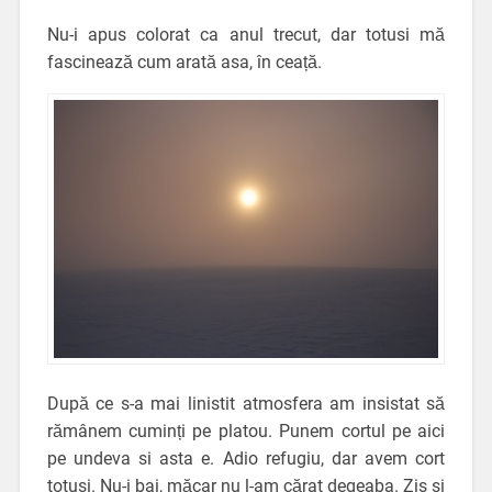
Nu-i apus colorat ca anul trecut, dar totusi mă
fascinează cum arată asa, în ceață.
După ce s-a mai linistit atmosfera am insistat să
rămânem cuminți pe platou. Punem cortul pe aici
pe undeva si asta e. Adio refugiu, dar avem cort
totusi. Nu-i bai, măcar nu l-am cărat degeaba. Zis si