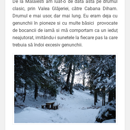
De la Mălăiesti am luat-o de data asta pe drumul
clasic, prin Valea Glăjeriei, către Cabana Diham.
Drumul e mai usor, dar mai lung. Eu eram deja cu
genunchii în pioneze si cu multe băsici provocate
de bocancii de iarnă si mă comportam ca un ieduț
neajutorat, imitându-i sunetele la fiecare pas la care
trebuia să îndoi excesiv genunchii.