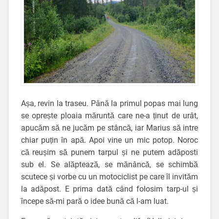
Așa, revin la traseu. Până la primul popas mai lung
se oprește ploaia măruntă care ne-a ținut de urât,
apucăm să ne jucăm pe stâncă, iar Marius să intre
chiar puțin în apă. Apoi vine un mic potop. Noroc
că reușim să punem tarpul și ne putem adăposti
sub el. Se alăptează, se mănâncă, se schimbă
scutece și vorbe cu un motociclist pe care îl invităm
la adăpost. E prima dată când folosim tarp-ul și
începe să-mi pară o idee bună că l-am luat.