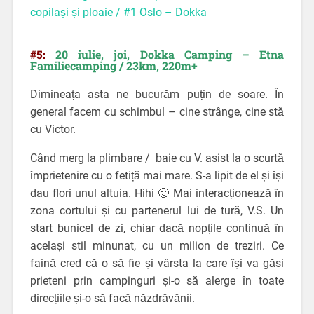
copilași și ploaie / #1 Oslo – Dokka
#5:
20 iulie, joi, Dokka Camping –
Etna
Familiecamping / 23km, 220m+
Dimineața asta ne bucurăm puțin de soare. În
general facem cu schimbul – cine strânge, cine stă
cu Victor.
Când merg la plimbare / baie cu V. asist la o scurtă
împrietenire cu o fetiță mai mare. S-a lipit de el și își
dau flori unul altuia. Hihi 🙂 Mai interacționează în
zona cortului și cu partenerul lui de tură, V.S. Un
start bunicel de zi, chiar dacă nopțile continuă în
același stil minunat, cu un milion de treziri. Ce
faină cred că o să fie și vârsta la care își va găsi
prieteni prin campinguri și-o să alerge în toate
direcțiile și-o să facă năzdrăvănii.