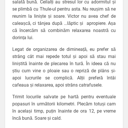
salată bună. Ceilalți au stresul lor cu adormitul și
se plimbă cu Thule-ul pentru asta. Nu reușim să ne
reunim la liniște și soare. Victor nu avea chef de
caleașcă, ci tânjea după …lăptic și apropiere. Așa
că încercăm să combinăm relaxarea noastră cu
dorința lui.
Legat de organizarea de dimineață, eu prefer să
strâng cât mai repede totul și apoi să stau mai
liniștită înainte de plecarea în tură. În ideea că nu
știu cum vine o ploaie sau o repriză de plâns și-
apoi lucrurile se complică. Alții preferă întâi
cafeaua și relaxarea, apoi strâns catrafusele.
Trimit locurile salvate pe hartă pentru eventuale
popasuri în următorii kilometri. Plecăm totuși cam
în același timp, puțin înainte de ora 12, pe vreme
încă bună. Soare și cald.