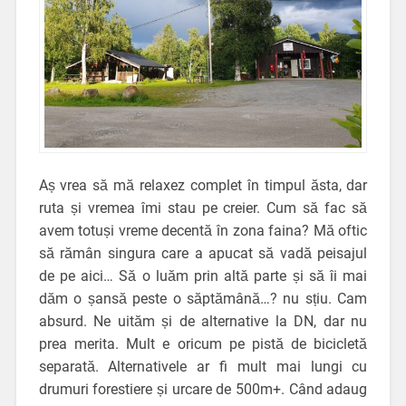
Aș vrea să mă relaxez complet în timpul ăsta, dar
ruta și vremea îmi stau pe creier. Cum să fac să
avem totuși vreme decentă în zona faina? Mă oftic
să rămân singura care a apucat să vadă peisajul
de pe aici… Să o luăm prin altă parte și să îi mai
dăm o șansă peste o săptămână…? nu sțiu. Cam
absurd. Ne uităm și de alternative la DN, dar nu
prea merita. Mult e oricum pe pistă de bicicletă
separată. Alternativele ar fi mult mai lungi cu
drumuri forestiere și urcare de 500m+. Când adaug