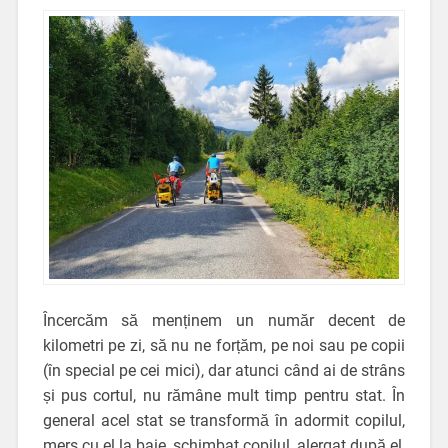
Încercăm să menținem un număr decent de
kilometri pe zi, să nu ne forțăm, pe noi sau pe copii
(în special pe cei mici), dar atunci când ai de strâns
și pus cortul, nu rămâne mult timp pentru stat. În
general acel stat se transformă în adormit copilul,
mers cu el la baie, schimbat copilul, alergat după el,