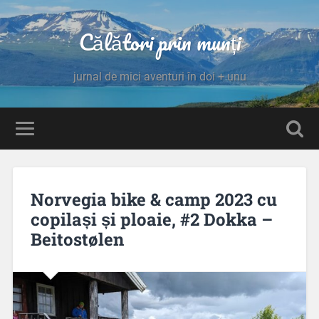
Călători prin munți
jurnal de mici aventuri în doi + unu
Norvegia bike & camp 2023 cu
copilași și ploaie, #2 Dokka –
Beitostølen