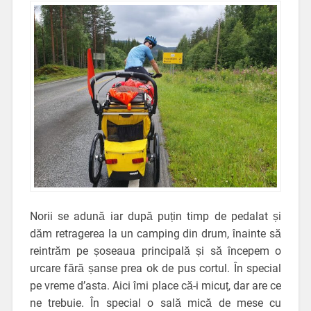
Norii se adună iar după puțin timp de pedalat și
dăm retragerea la un camping din drum, înainte să
reintrăm pe șoseaua principală și să începem o
urcare fără șanse prea ok de pus cortul. În special
pe vreme d’asta. Aici îmi place că-i micuț, dar are ce
ne trebuie. În special o sală mică de mese cu