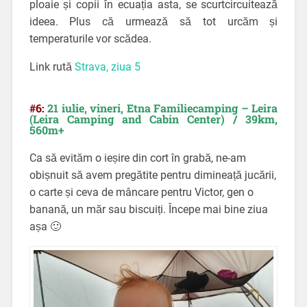
ploaie și copii în ecuația asta, se scurtcircuitează
ideea. Plus că urmează să tot urcăm și
temperaturile vor scădea.
Link rută
Strava, ziua 5
#6:
21 iulie, vineri,
Etna Familiecamping – Leira
(Leira Camping and Cabin Center) / 39km,
560m+
Ca să evităm o ieșire din cort în grabă, ne-am
obișnuit să avem pregătite pentru dimineață jucării,
o carte și ceva de mâncare pentru Victor, gen o
banană, un măr sau biscuiți. Începe mai bine ziua
așa 🙂