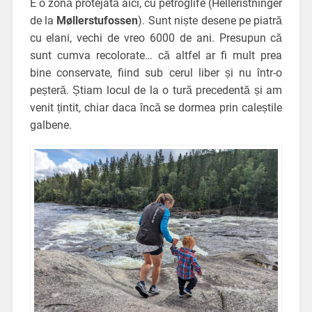
E o zonă protejată aici, cu petroglife (Helleristninger
de la
Møllerstufossen
). Sunt niște desene pe piatră
cu elani, vechi de vreo 6000 de ani. Presupun că
sunt cumva recolorate… că altfel ar fi mult prea
bine conservate, fiind sub cerul liber și nu într-o
peșteră. Știam locul de la o tură precedentă și am
venit țintit, chiar daca încă se dormea prin caleștile
galbene.