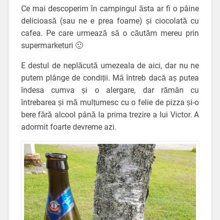
Ce mai descoperim în campingul ăsta ar fi o pâine
delicioasă (sau ne e prea foame) și ciocolată cu
cafea. Pe care urmează să o căutăm mereu prin
supermarketuri 🙂
E destul de neplăcută umezeala de aici, dar nu ne
putem plânge de condiții. Mă întreb dacă aș putea
îndesa cumva și o alergare, dar rămân cu
întrebarea și mă mulțumesc cu o felie de pizza și-o
bere fără alcool până la prima trezire a lui Victor. A
adormit foarte devreme azi.