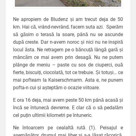
Ne apropiem de Bludenz și am trecut deja de 50
km. Hai că, vrând-nevrând, facem suta azi. Sperăm
să găsim o terasă la soare, până nu se ascunde
după creste. Dar n-avem noroc și nici nu ne inspiră
locul ăsta. Ne retragem pe o băncuță lângă gară și
mâncăm ce mai avem prin desagă. Nu ne putem
plânge de meniu – paste cu sos de ciuperci, ouă
fierte, biscuiți, ciocolată, tot ce trebuie. Și totuși… ce
mai pofteam la Kaiserschmarrn. Asta e, ne punem
pofta-n cui și așteptăm o ocazie viitoare.
E ora 16 deja, mai avem peste 50 km până acasă și
încă se întunecă devreme. E clar că o să pedalăm
cel puțin ultimii kilometri pe întuneric.
Ne întoarcem pe cealaltă rută (1). Peisajul e
asemănător, drumul mai liber și s-a lăsat răcorică.