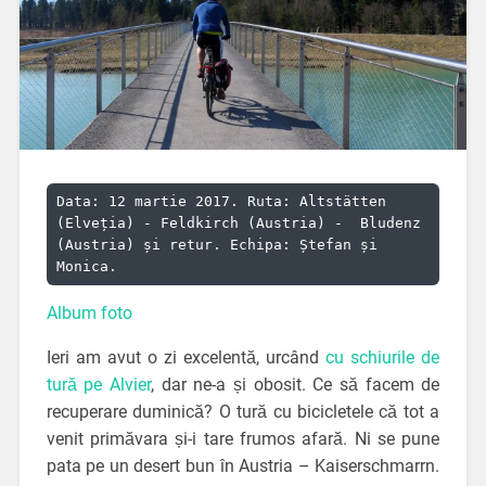
Data: 12 martie 2017. Ruta: Altstätten 
(Elveția) - Feldkirch (Austria) -  Bludenz 
(Austria) și retur. Echipa: Ștefan și 
Monica.
Album foto
Ieri am avut o zi excelentă, urcând
cu schiurile de
tură pe Alvier
, dar ne-a și obosit. Ce să facem de
recuperare duminică? O tură cu bicicletele că tot a
venit primăvara și-i tare frumos afară. Ni se pune
pata pe un desert bun în Austria – Kaiserschmarrn.