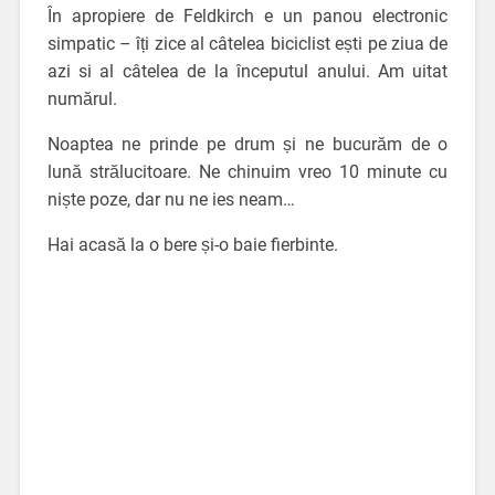
În apropiere de Feldkirch e un panou electronic
simpatic – îți zice al câtelea biciclist ești pe ziua de
azi si al câtelea de la începutul anului. Am uitat
numărul.
Noaptea ne prinde pe drum și ne bucurăm de o
lună strălucitoare. Ne chinuim vreo 10 minute cu
niște poze, dar nu ne ies neam…
Hai acasă la o bere și-o baie fierbinte.