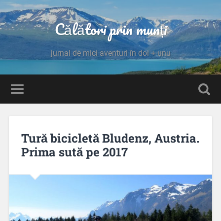
Călători prin munți
jurnal de mici aventuri în doi + unu
Tură bicicletă Bludenz, Austria.
Prima sută pe 2017