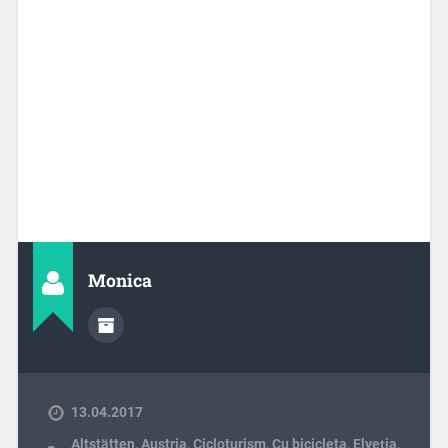
Monica
13.04.2017
Altstätten
,
Austria
,
Cicloturism
,
Cu bicicleta
,
Elveția
,