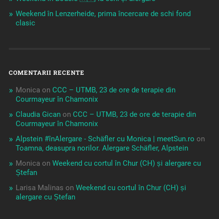
Weekend în Lenzerheide, prima încercare de schi fond
clasic
COMENTARII RECENTE
Monica
on
CCC – UTMB, 23 de ore de terapie din
Courmayeur în Chamonix
Claudia Gican
on
CCC – UTMB, 23 de ore de terapie din
Courmayeur în Chamonix
Alpstein #înAlergare - Schäfler cu Monica | meetSun.ro
on
Toamna, deasupra norilor. Alergare Schäfler, Alpstein
Monica
on
Weekend cu cortul în Chur (CH) și alergare cu
Ștefan
Larisa Malinas
on
Weekend cu cortul în Chur (CH) și
alergare cu Ștefan