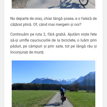
Nu departe de oraș, chiar lângă șosea, e o faleză de
cățărat plină. Of, când mai mergem și noi?
Continuăm pe ruta 2, fără grabă. Ajutăm niște fete
să-și umfle cauciucurile de la biciclete, o luăm prin
păduri, pe câmpuri și prin sate, tot pe lângă râu și
înconjurați de munți.