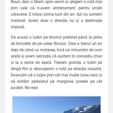
Buun, deci o tăiem spre vecini și alegem o rută mai
prin vale că n-avem antrenament pentru urcări
zdravene. E totuși prima tură din an. Azi nu suntem
matinali. Avem doar o direcție, nu și o destinație
impusă.
De acasă o luăm pe drumul preferat până la pista
de biciclete de pe valea Rinului. Deși a trecut un an
deja de când cu mutarea, încă ne minunăm de cum
arată și avem senzația că suntem în concediu chiar
și la o ieșire de seară. Trecem granița, o luăm pe
lângă Rin și descoperim o rută pe direcția noastră.
Încercăm să o luăm prin cât mai multe zone verzi și
să evităm pedalatul pe marginea șoselei pe cât
posibil. Ne iese.