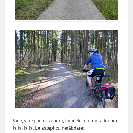
Vine, vine priiimăvaaara, floricele-n toaaată țaaara,
la la, la la. Le aștept cu nerăbdare: