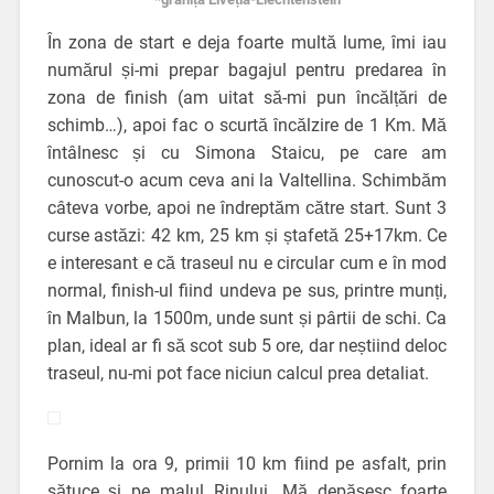
În zona de start e deja foarte multă lume, îmi iau
numărul și-mi prepar bagajul pentru predarea în
zona de finish (am uitat să-mi pun încălțări de
schimb…), apoi fac o scurtă încălzire de 1 Km. Mă
întâlnesc și cu Simona Staicu, pe care am
cunoscut-o acum ceva ani la Valtellina. Schimbăm
câteva vorbe, apoi ne îndreptăm către start. Sunt 3
curse astăzi: 42 km, 25 km și ștafetă 25+17km. Ce
e interesant e că traseul nu e circular cum e în mod
normal, finish-ul fiind undeva pe sus, printre munți,
în Malbun, la 1500m, unde sunt și pârtii de schi. Ca
plan, ideal ar fi să scot sub 5 ore, dar neștiind deloc
traseul, nu-mi pot face niciun calcul prea detaliat.
Pornim la ora 9, primii 10 km fiind pe asfalt, prin
sătuce și pe malul Rinului. Mă depășesc foarte