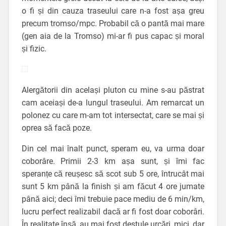
o fi și din cauza traseului care n-a fost așa greu
precum tromso/mpc. Probabil că o pantă mai mare
(gen aia de la Tromso) mi-ar fi pus capac și moral
și fizic.
Alergătorii din același pluton cu mine s-au păstrat
cam aceiași de-a lungul traseului. Am remarcat un
polonez cu care m-am tot intersectat, care se mai și
oprea să facă poze.
Din cel mai înalt punct, speram eu, va urma doar
coborâre. Primii 2-3 km așa sunt, și îmi fac
speranțe că reușesc să scot sub 5 ore, întrucât mai
sunt 5 km până la finish și am făcut 4 ore jumate
până aici; deci îmi trebuie pace mediu de 6 min/km,
lucru perfect realizabil dacă ar fi fost doar coborâri.
În realitate însă, au mai fost destule urcări, mici, dar