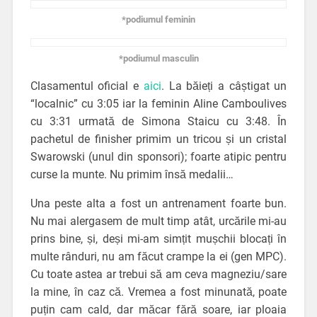
*podiumul feminin
*podiumul masculin
Clasamentul oficial e
aici
. La băieți a câștigat un
“localnic” cu 3:05 iar la feminin Aline Camboulives
cu 3:31 urmată de Simona Staicu cu 3:48. În
pachetul de finisher primim un tricou și un cristal
Swarowski (unul din sponsori); foarte atipic pentru
curse la munte. Nu primim însă medalii…
Una peste alta a fost un antrenament foarte bun.
Nu mai alergasem de mult timp atât, urcările mi-au
prins bine, și, deși mi-am simțit mușchii blocați în
multe rânduri, nu am făcut crampe la ei (gen MPC).
Cu toate astea ar trebui să am ceva magneziu/sare
la mine, în caz că. Vremea a fost minunată, poate
puțin cam cald, dar măcar fără soare, iar ploaia