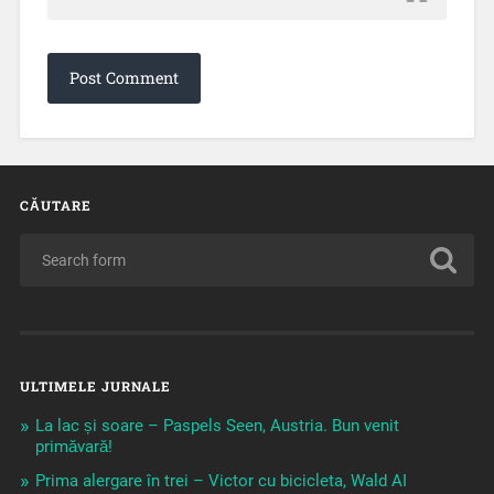
CĂUTARE
ULTIMELE JURNALE
La lac și soare – Paspels Seen, Austria. Bun venit
primăvară!
Prima alergare în trei – Victor cu bicicleta, Wald AI