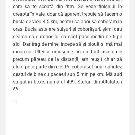
care să te scoată din ritm. Se vede finish-ul în
dreapta în vale, doar că aparent trebuie să facem o
buclă de vreo 4-5 km, pentru ca apoi să coborâm în
oraș. Bucla asta are suișuri și coborâșuri, și-mi dau
seama că e imposibil să scot pace mediu de 6 pe
aici. Dar trag de mine, începe să și plouă și mă mai
răcoresc. Ulterior urcușurile nu au fost așa grele
precum păreau de la distanță, am reușit chiar să
alerg pe o parte din ele. Pe coborâșul final sprintez
destul de bine cu pace-ul sub 5 min pe km. Mă aud
strigat în boxe: numărul 499, Stefan din Altstätten
🙂