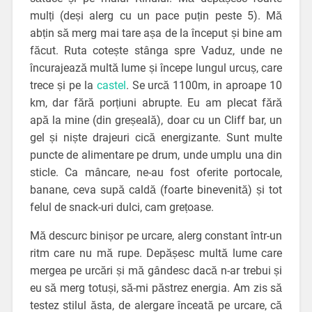
mulți (deși alerg cu un pace puțin peste 5). Mă
abțin să merg mai tare așa de la început și bine am
făcut. Ruta cotește stânga spre Vaduz, unde ne
încurajează multă lume și începe lungul urcuș, care
trece și pe la
castel
. Se urcă 1100m, in aproape 10
km, dar fără porțiuni abrupte. Eu am plecat fără
apă la mine (din greșeală), doar cu un Cliff bar, un
gel și niște drajeuri cică energizante. Sunt multe
puncte de alimentare pe drum, unde umplu una din
sticle. Ca mâncare, ne-au fost oferite portocale,
banane, ceva supă caldă (foarte binevenită) și tot
felul de snack-uri dulci, cam grețoase.
Mă descurc binișor pe urcare, alerg constant într-un
ritm care nu mă rupe. Depășesc multă lume care
mergea pe urcări și mă gândesc dacă n-ar trebui și
eu să merg totuși, să-mi păstrez energia. Am zis să
testez stilul ăsta, de alergare înceată pe urcare, că