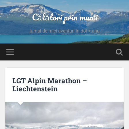
Călători prin munți
jurnal de mici aventuri în doi + unu
LGT Alpin Marathon –
Liechtenstein