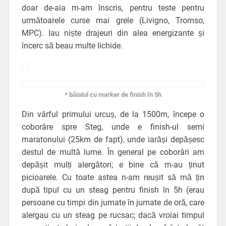
doar de-aia m-am înscris, pentru teste pentru
următoarele curse mai grele (Livigno, Tromso,
MPC). Iau niște drajeuri din alea energizante și
încerc să beau multe lichide.
* băiatul cu marker de finish în 5h
Din vârful primului urcuș, de la 1500m, începe o
coborâre spre Steg, unde e finish-ul semi
maratonului (25km de fapt), unde iarăși depășesc
destul de multă lume. În general pe coborâri am
depășit mulți alergători; e bine că m-au ținut
picioarele. Cu toate astea n-am reușit să mă țin
după tipul cu un steag pentru finish în 5h (erau
persoane cu timpi din jumate în jumate de oră, care
alergau cu un steag pe rucsac; dacă vroiai timpul