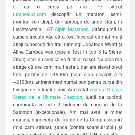
și eu o cursă pe aici. Pe site-ul
runthealps.com
descopăr un maraton, semi-
montan ce-i drept, dar aproape de unde stăm, în
Liechtenstein:
LGT Alpin Marathon
. Uitându-mă la
cursele trecute văd că a fost încercat de mai mulți
atleți cunoscuți din trail running: Jonathan Wyatt și
Aline Camboulives (care a fost în top 3 la Sierre-
Zinal), deci nu cred că va fi chiar nasol. Nu prea mă
atrage că are cam mult asfalt, dar are elevation-ul
total pozitiv de ~1900m (care s-au dovedit a fi
~2100m), antrenament numai bun pentru cursa din
Livigno de la finalul lunii. Am testat
centura Groove
Stereo de la Ultimate Direction
, luată de curând,
combinată cu cele 2 bidoane de cauciuc de la
Salomon (excepționale). Am mai avut la mine:
mânuși, banderola de frunte de la Compresssport
(m-a cam strâns), șapca (contra soarelui/ploii) și
clasica pelerină de ploaie roșie BTWIN, de biclă –