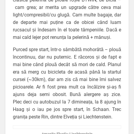
cam grea; ar merita un upgrade către ceva mai
light/compresibil/cu glugă. Cam multe bagaje, dar
de departe mai puține ca de obicei când luam
rucsacul și îndesam în el toate tâmpeniile. Dacă e
mai cald lejer pot renunța la pelerină + mânuși.
Purced spre start, într-o sâmbătă mohorâtă – plouă
încontinuu, dar nu puternic. E răcoros și de fapt e
mai bine când plouă decât să mori de cald. Planul
era să merg cu bicicleta de acasă până la startul
cursei (~30km), dar am zis că mai bine îmi salvez
picioarele. Ar fi fost prea mult ca încălzire și-aș fi
ajuns deja semi obosit. Bună alergere aș zice.
Plec deci cu autobuzul la 7 dimineața, la 8 ajung în
Haag și o iau pe jos spre start, în Schaan. Trec
granița peste Rin, dintre Elveția și Liechtenstein.
*granița Elveția-Liechtenstein