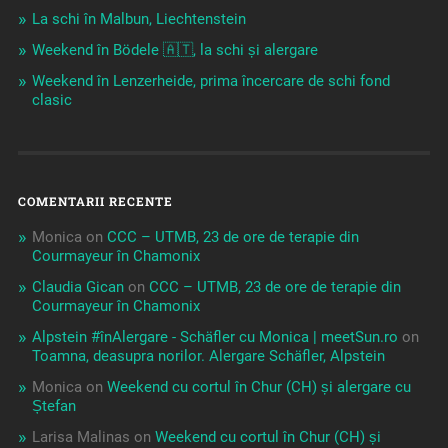
La schi în Malbun, Liechtenstein
Weekend în Bödele 🇦🇹, la schi și alergare
Weekend în Lenzerheide, prima încercare de schi fond
clasic
COMENTARII RECENTE
Monica
on
CCC – UTMB, 23 de ore de terapie din
Courmayeur în Chamonix
Claudia Gican
on
CCC – UTMB, 23 de ore de terapie din
Courmayeur în Chamonix
Alpstein #înAlergare - Schäfler cu Monica | meetSun.ro
on
Toamna, deasupra norilor. Alergare Schäfler, Alpstein
Monica
on
Weekend cu cortul în Chur (CH) și alergare cu
Ștefan
Larisa Malinas
on
Weekend cu cortul în Chur (CH) și