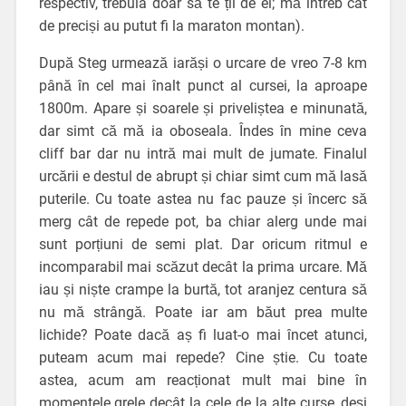
respectiv, trebuia doar să te ții de el; mă întreb cât
de preciși au putut fi la maraton montan).
După Steg urmează iarăși o urcare de vreo 7-8 km
până în cel mai înalt punct al cursei, la aproape
1800m. Apare și soarele și priveliștea e minunată,
dar simt că mă ia oboseala. Îndes în mine ceva
cliff bar dar nu intră mai mult de jumate. Finalul
urcării e destul de abrupt și chiar simt cum mă lasă
puterile. Cu toate astea nu fac pauze și încerc să
merg cât de repede pot, ba chiar alerg unde mai
sunt porțiuni de semi plat. Dar oricum ritmul e
incomparabil mai scăzut decât la prima urcare. Mă
iau și niște crampe la burtă, tot aranjez centura să
nu mă strângă. Poate iar am băut prea multe
lichide? Poate dacă aș fi luat-o mai încet atunci,
puteam acum mai repede? Cine știe. Cu toate
astea, acum am reacționat mult mai bine în
momentele grele decât la cele de la alte curse, deși