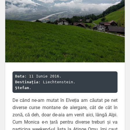
Data
Destinația
Ștefan
.
De când ne-am mutat în Elveția am căutat pe net
diverse curse montane de alergare, cât de cât în
zonă, că deh, doar de-aia am venit aici, lângă Alpi.
Cum Monica e-n țară pentru diverse treburi și va
participa weekend-ul ăsta la Atinge Omu, îmi caut