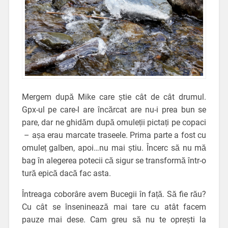
Mergem după Mike care știe cât de cât drumul.
Gpx-ul pe care-l are încărcat are nu-i prea bun se
pare, dar ne ghidăm după omuleții pictați pe copaci
– așa erau marcate traseele. Prima parte a fost cu
omuleț galben, apoi…nu mai știu. Încerc să nu mă
bag în alegerea potecii că sigur se transformă într-o
tură epică dacă fac asta.
Întreaga coborâre avem Bucegii în față. Să fie rău?
Cu cât se înseninează mai tare cu atât facem
pauze mai dese. Cam greu să nu te oprești la