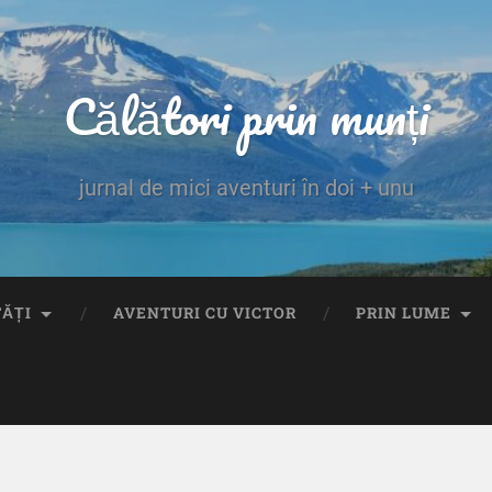
Călători prin munți
jurnal de mici aventuri în doi + unu
TĂȚI
AVENTURI CU VICTOR
PRIN LUME