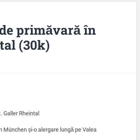
 de primăvară în
tal (30k)
St. Galler Rheintal
n München și-o alergare lungă pe Valea