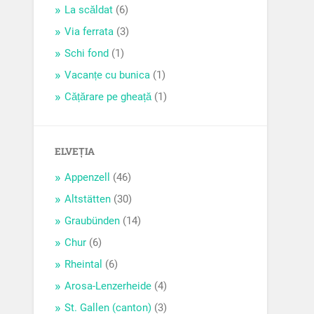
La scăldat
(6)
Via ferrata
(3)
Schi fond
(1)
Vacanțe cu bunica
(1)
Cățărare pe gheață
(1)
ELVEȚIA
Appenzell
(46)
Altstätten
(30)
Graubünden
(14)
Chur
(6)
Rheintal
(6)
Arosa-Lenzerheide
(4)
St. Gallen (canton)
(3)