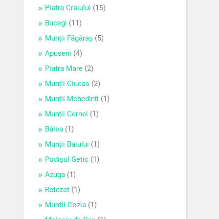
Piatra Craiului
(15)
Bucegi
(11)
Munții Făgăraș
(5)
Apuseni
(4)
Piatra Mare
(2)
Munții Ciucas
(2)
Munții Mehedinți
(1)
Munții Cernei
(1)
Bâlea
(1)
Munții Baiului
(1)
Podișul Getic
(1)
Azuga
(1)
Retezat
(1)
Muntii Cozia
(1)