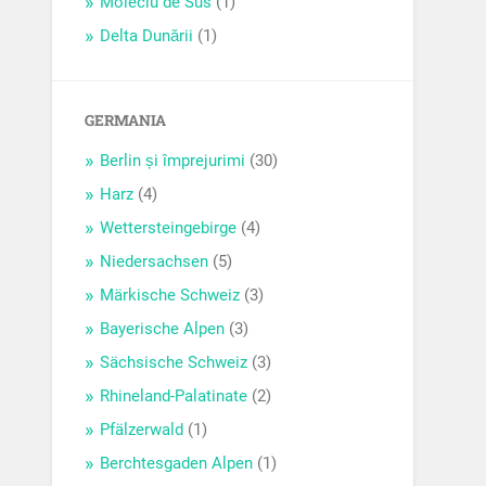
Moieciu de Sus
(1)
Delta Dunării
(1)
GERMANIA
Berlin și împrejurimi
(30)
Harz
(4)
Wettersteingebirge
(4)
Niedersachsen
(5)
Märkische Schweiz
(3)
Bayerische Alpen
(3)
Sächsische Schweiz
(3)
Rhineland-Palatinate
(2)
Pfälzerwald
(1)
Berchtesgaden Alpen
(1)