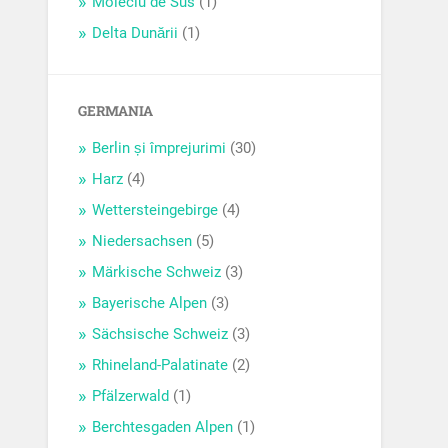
Moieciu de Sus
(1)
Delta Dunării
(1)
GERMANIA
Berlin și împrejurimi
(30)
Harz
(4)
Wettersteingebirge
(4)
Niedersachsen
(5)
Märkische Schweiz
(3)
Bayerische Alpen
(3)
Sächsische Schweiz
(3)
Rhineland-Palatinate
(2)
Pfälzerwald
(1)
Berchtesgaden Alpen
(1)