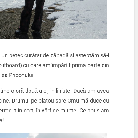
e un petec curățat de zăpadă și asteptăm să-i
plitboard) cu care am împărțit prima parte din
lea Priponului.
ne o oră două aici, în liniste. Dacă am avea
i bine. Drumul pe platou spre Omu mă duce cu
etrecut în cort, în vârf de munte. Ce apus am
a!