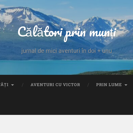
Călători prin munți
jurnal de mici aventuri în doi + unu
TĂȚI
AVENTURI CU VICTOR
PRIN LUME