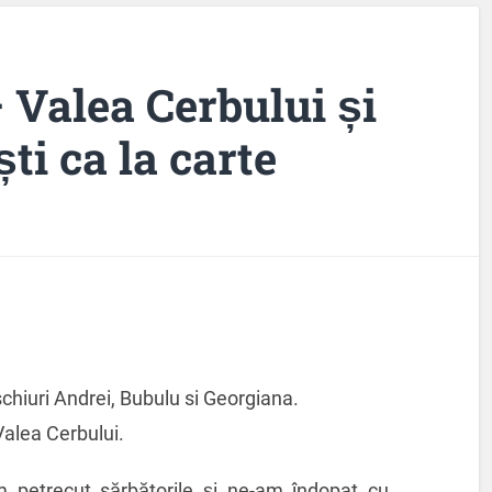
 Valea Cerbului și
ti ca la carte
schiuri Andrei, Bubulu si Georgiana.
Valea Cerbului.
 petrecut sărbătorile și ne-am îndopat cu