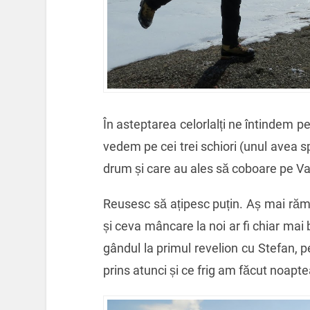
În asteptarea celorlalți ne întindem p
vedem pe cei trei schiori (unul avea s
drum și care au ales să coboare pe Va
Reusesc să ațipesc puțin. Aș mai rămâ
și ceva mâncare la noi ar fi chiar ma
gândul la primul revelion cu Stefan, p
prins atunci și ce frig am făcut noapte