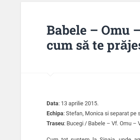
Babele – Omu –
cum să te prăjeș
Data
: 13 aprilie 2015.
Echipa
: Stefan, Monica si separat pe 
Traseu
: Bucegi / Babele – Vf. Omu – 
Cum tot suntem la Sinaia, unde am