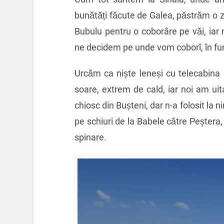
bunătăți făcute de Galea, păstrăm o z
Bubulu pentru o coborâre pe văi, iar
ne decidem pe unde vom coborî, în func
Urcăm ca niște leneși cu telecabina
soare, extrem de cald, iar noi am u
chiosc din Bușteni, dar n-a folosit la 
pe schiuri de la Babele către Peștera,
spinare.