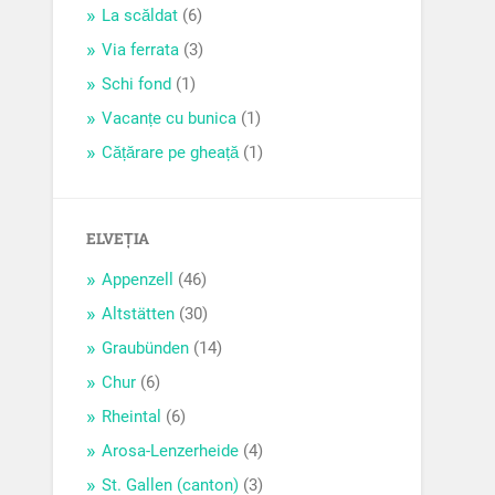
La scăldat
(6)
Via ferrata
(3)
Schi fond
(1)
Vacanțe cu bunica
(1)
Cățărare pe gheață
(1)
ELVEȚIA
Appenzell
(46)
Altstätten
(30)
Graubünden
(14)
Chur
(6)
Rheintal
(6)
Arosa-Lenzerheide
(4)
St. Gallen (canton)
(3)