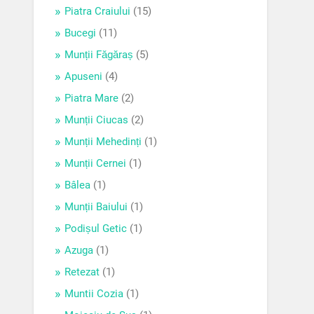
Piatra Craiului
(15)
Bucegi
(11)
Munții Făgăraș
(5)
Apuseni
(4)
Piatra Mare
(2)
Munții Ciucas
(2)
Munții Mehedinți
(1)
Munții Cernei
(1)
Bâlea
(1)
Munții Baiului
(1)
Podișul Getic
(1)
Azuga
(1)
Retezat
(1)
Muntii Cozia
(1)