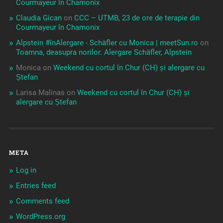
Courmayeur în Chamonix
Claudia Gican
on
CCC – UTMB, 23 de ore de terapie din
Courmayeur în Chamonix
Alpstein #înAlergare - Schäfler cu Monica | meetSun.ro
on
Toamna, deasupra norilor. Alergare Schäfler, Alpstein
Monica
on
Weekend cu cortul în Chur (CH) și alergare cu
Ștefan
Larisa Malinas
on
Weekend cu cortul în Chur (CH) și
alergare cu Ștefan
META
Log in
Entries feed
Comments feed
WordPress.org