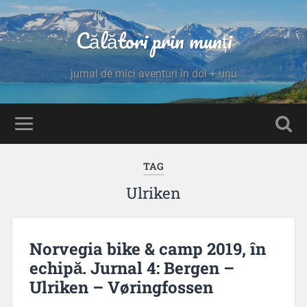
Călători prin munți
jurnal de mici aventuri în doi + unu
TAG
Ulriken
Norvegia bike & camp 2019, în
echipă. Jurnal 4: Bergen –
Ulriken – Vøringfossen