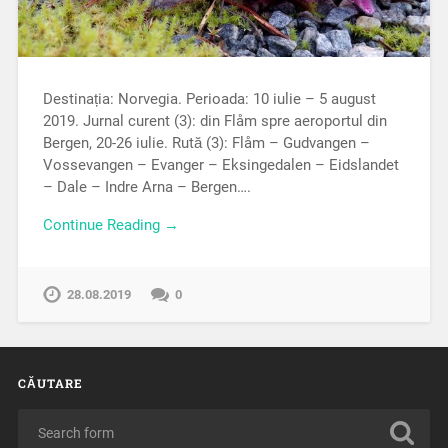
Destinația: Norvegia. Perioada: 10 iulie – 5 august
2019. Jurnal curent (3): din Flåm spre aeroportul din
Bergen, 20-26 iulie. Rută (3): Flåm – Gudvangen –
Vossevangen – Evanger – Eksingedalen – Eidslandet
– Dale – Indre Arna – Bergen….
Continue Reading →
28.08.2019
0
CĂUTARE