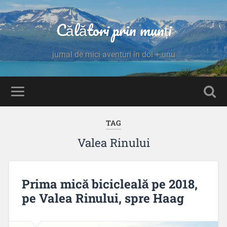
Călători prin munți
jurnal de mici aventuri în doi + unu
TAG
Valea Rinului
Prima mică bicicleală pe 2018,
pe Valea Rinului, spre Haag