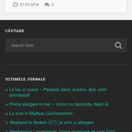
27.03.2018
0
CĂUTARE
ULTIMELE JURNALE
La lac și soare – Paspels Seen, Austria. Bun venit
primăvară!
Prima alergare în trei – Victor cu bicicleta, Wald AI
La schi în Malbun, Liechtenstein
Weekend în Bödele 🇦🇹, la schi și alergare
Weekend în Lenzerheide, prima încercare de schi fond