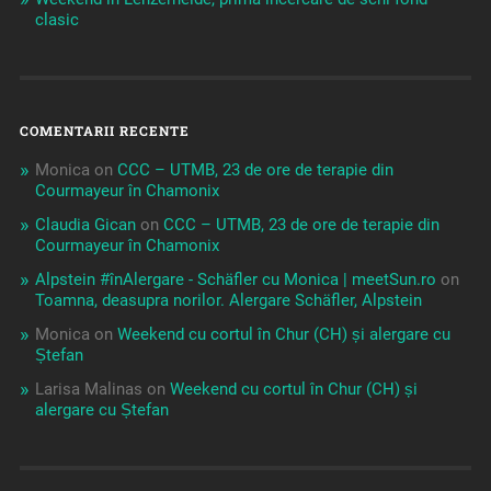
clasic
COMENTARII RECENTE
Monica
on
CCC – UTMB, 23 de ore de terapie din
Courmayeur în Chamonix
Claudia Gican
on
CCC – UTMB, 23 de ore de terapie din
Courmayeur în Chamonix
Alpstein #înAlergare - Schäfler cu Monica | meetSun.ro
on
Toamna, deasupra norilor. Alergare Schäfler, Alpstein
Monica
on
Weekend cu cortul în Chur (CH) și alergare cu
Ștefan
Larisa Malinas
on
Weekend cu cortul în Chur (CH) și
alergare cu Ștefan