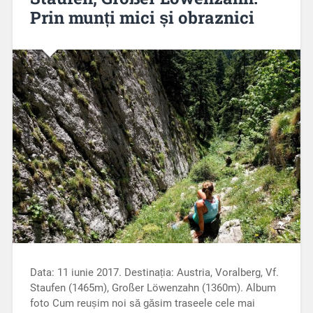
Prin munți mici și obraznici
Data: 11 iunie 2017. Destinația: Austria, Voralberg, Vf.
Staufen (1465m), Großer Löwenzahn (1360m). Album
foto Cum reușim noi să găsim traseele cele mai