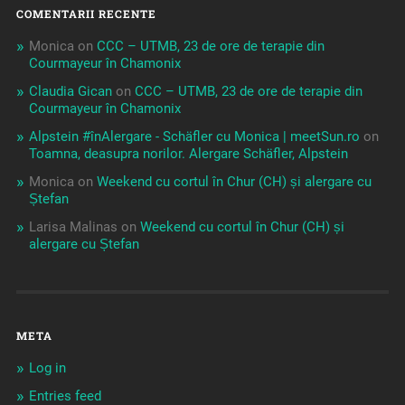
COMENTARII RECENTE
Monica
on
CCC – UTMB, 23 de ore de terapie din
Courmayeur în Chamonix
Claudia Gican
on
CCC – UTMB, 23 de ore de terapie din
Courmayeur în Chamonix
Alpstein #înAlergare - Schäfler cu Monica | meetSun.ro
on
Toamna, deasupra norilor. Alergare Schäfler, Alpstein
Monica
on
Weekend cu cortul în Chur (CH) și alergare cu
Ștefan
Larisa Malinas
on
Weekend cu cortul în Chur (CH) și
alergare cu Ștefan
META
Log in
Entries feed