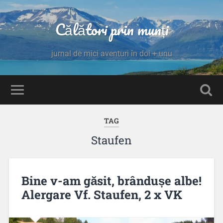
Călători prin munți
jurnal de mici aventuri în doi + unu
TAG
Staufen
Bine v-am găsit, brândușe albe!
Alergare Vf. Staufen, 2 x VK