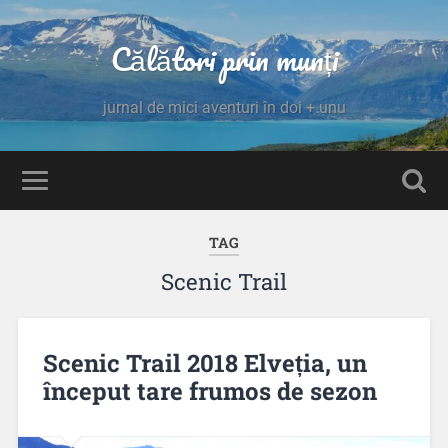
Călători prin munți
jurnal de mici aventuri în doi + unu
TAG
Scenic Trail
Scenic Trail 2018 Elveția, un
început tare frumos de sezon