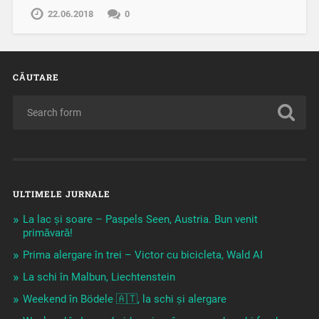
22.06.2018
0
CĂUTARE
ULTIMELE JURNALE
La lac și soare – Paspels Seen, Austria. Bun venit
primăvară!
Prima alergare în trei – Victor cu bicicleta, Wald AI
La schi în Malbun, Liechtenstein
Weekend în Bödele 🇦🇹, la schi și alergare