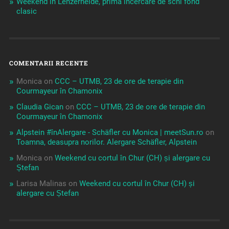
Weekend în Lenzerheide, prima încercare de schi fond
clasic
COMENTARII RECENTE
Monica
on
CCC – UTMB, 23 de ore de terapie din
Courmayeur în Chamonix
Claudia Gican
on
CCC – UTMB, 23 de ore de terapie din
Courmayeur în Chamonix
Alpstein #înAlergare - Schäfler cu Monica | meetSun.ro
on
Toamna, deasupra norilor. Alergare Schäfler, Alpstein
Monica
on
Weekend cu cortul în Chur (CH) și alergare cu
Ștefan
Larisa Malinas
on
Weekend cu cortul în Chur (CH) și
alergare cu Ștefan