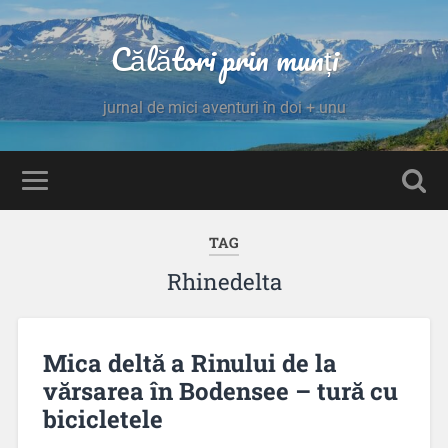
Călători prin munți
jurnal de mici aventuri în doi + unu
TAG
Rhinedelta
Mica deltă a Rinului de la
vărsarea în Bodensee – tură cu
bicicletele