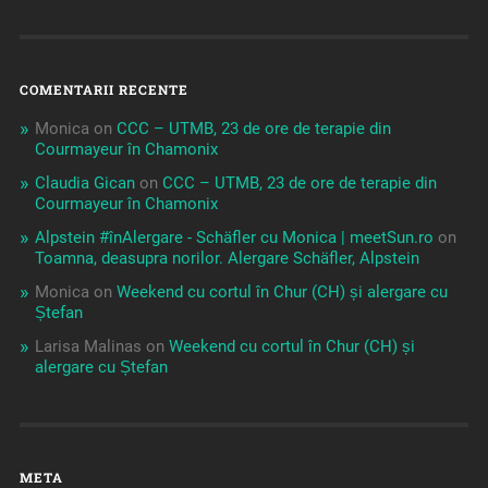
COMENTARII RECENTE
Monica
on
CCC – UTMB, 23 de ore de terapie din
Courmayeur în Chamonix
Claudia Gican
on
CCC – UTMB, 23 de ore de terapie din
Courmayeur în Chamonix
Alpstein #înAlergare - Schäfler cu Monica | meetSun.ro
on
Toamna, deasupra norilor. Alergare Schäfler, Alpstein
Monica
on
Weekend cu cortul în Chur (CH) și alergare cu
Ștefan
Larisa Malinas
on
Weekend cu cortul în Chur (CH) și
alergare cu Ștefan
META