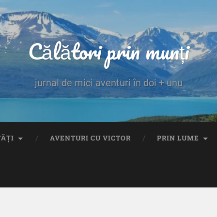
Călători prin munți
jurnal de mici aventuri în doi + unu
TĂȚI
AVENTURI CU VICTOR
PRIN LUME