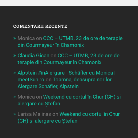
COMENTARII RECENTE
Monica
on
CCC – UTMB, 23 de ore de terapie
din Courmayeur în Chamonix
Claudia Gican
on
CCC – UTMB, 23 de ore de
terapie din Courmayeur în Chamonix
Alpstein #înAlergare - Schäfler cu Monica |
meetSun.ro
on
Toamna, deasupra norilor.
Alergare Schäfler, Alpstein
Monica
on
Weekend cu cortul în Chur (CH) și
alergare cu Ștefan
Larisa Malinas
on
Weekend cu cortul în Chur
(CH) și alergare cu Ștefan