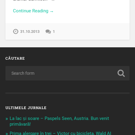
Continue Reading →
31.10.2013
1
CĂUTARE
ULTIMELE JURNALE
La lac și soare – Paspels Seen, Austria. Bun venit
primăvară!
Prima alergare în trei – Victor cu bicicleta, Wald AI