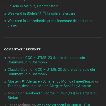
La schi în Malbun, Liechtenstein
Weekend în Bödele 🇦🇹, la schi și alergare
Weekend în Lenzerheide, prima încercare de schi fond
clasic
COMENTARII RECENTE
Monica
on
CCC – UTMB, 23 de ore de terapie din
Courmayeur în Chamonix
Claudia Gican
on
CCC – UTMB, 23 de ore de terapie din
Courmayeur în Chamonix
Alpstein #înAlergare - Schäfler cu Monica | meetSun.ro
on
Toamna, deasupra norilor. Alergare Schäfler, Alpstein
Monica
on
Weekend cu cortul în Chur (CH) și alergare cu
Ștefan
Larisa Malinas
on
Weekend cu cortul în Chur (CH) și