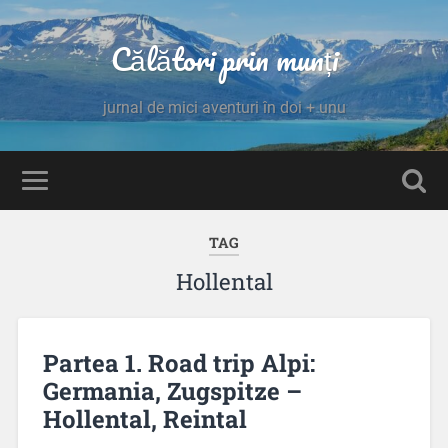
Călători prin munți
jurnal de mici aventuri în doi + unu
TAG
Hollental
Partea 1. Road trip Alpi:
Germania, Zugspitze –
Hollental, Reintal