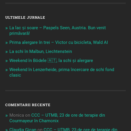
ULTIMELE JURNALE
La lac și soare – Paspels Seen, Austria. Bun venit
primăvară!
Prima alergare în trei – Victor cu bicicleta, Wald AI
La schi în Malbun, Liechtenstein
Weekend în Bödele 🇦🇹, la schi și alergare
Weekend în Lenzerheide, prima încercare de schi fond
clasic
COMENTARII RECENTE
Monica
on
CCC – UTMB, 23 de ore de terapie din
Courmayeur în Chamonix
Claudia Gican
on
CCC – UTMB, 23 de ore de terapie din