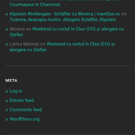
Courmayeur în Chamonix
Alpstein #înAlergare - Schäfler cu Monica | meetSun.ro
on
Toamna, deasupra norilor. Alergare Schäfler, Alpstein
Monica
on
Weekend cu cortul în Chur (CH) și alergare cu
Ștefan
Larisa Malinas
on
Weekend cu cortul în Chur (CH) și
alergare cu Ștefan
META
Log in
Entries feed
Comments feed
WordPress.org