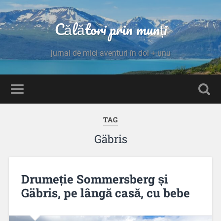
Călători prin munți
jurnal de mici aventuri în doi + unu
TAG
Gäbris
Drumeție Sommersberg și
Gäbris, pe lângă casă, cu bebe