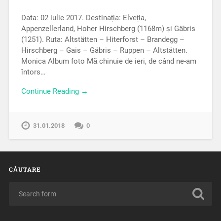
Data: 02 iulie 2017. Destinația: Elveția,
Appenzellerland, Hoher Hirschberg (1168m) și Gäbris
(1251). Ruta: Altstätten – Hiterforst – Brandegg –
Hirschberg – Gais – Gäbris – Ruppen – Altstätten.
Monica Album foto Mă chinuie de ieri, de când ne-am
întors…
Continue Reading →
31.01.2018
0
CĂUTARE