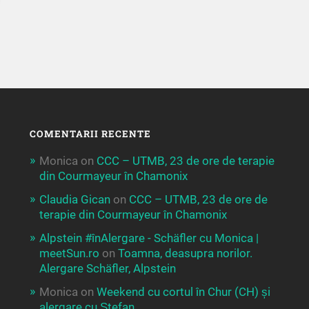
COMENTARII RECENTE
Monica
on
CCC – UTMB, 23 de ore de terapie
din Courmayeur în Chamonix
Claudia Gican
on
CCC – UTMB, 23 de ore de
terapie din Courmayeur în Chamonix
Alpstein #înAlergare - Schäfler cu Monica |
meetSun.ro
on
Toamna, deasupra norilor.
Alergare Schäfler, Alpstein
Monica
on
Weekend cu cortul în Chur (CH) și
alergare cu Ștefan