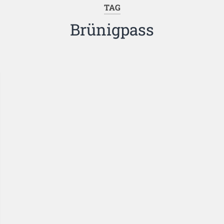
TAG
Brünigpass