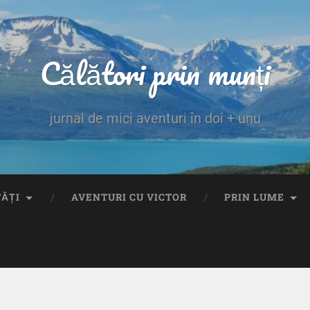
Călători prin munți
jurnal de mici aventuri în doi + unu
TĂȚI
AVENTURI CU VICTOR
PRIN LUME