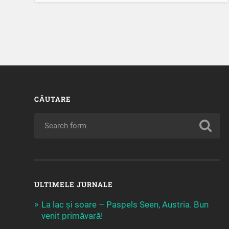
CĂUTARE
ULTIMELE JURNALE
La lac și soare – Paspels Seen, Austria. Bun
venit primăvară!