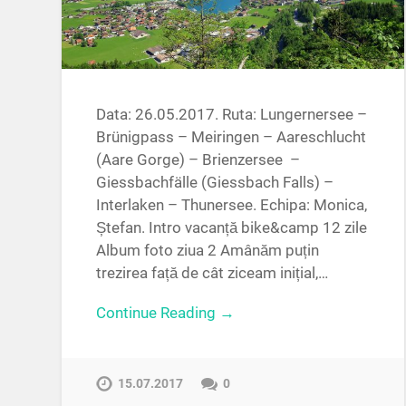
Data: 26.05.2017. Ruta: Lungernersee –
Brünigpass – Meiringen – Aareschlucht
(Aare Gorge) – Brienzersee –
Giessbachfälle (Giessbach Falls) –
Interlaken – Thunersee. Echipa: Monica,
Ștefan. Intro vacanță bike&camp 12 zile
Album foto ziua 2 Amânăm puțin
trezirea față de cât ziceam inițial,…
Continue Reading →
15.07.2017
0