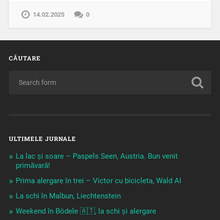
14.02.2025
0
CĂUTARE
ULTIMELE JURNALE
La lac și soare – Paspels Seen, Austria. Bun venit
primăvară!
Prima alergare în trei – Victor cu bicicleta, Wald AI
La schi în Malbun, Liechtenstein
Weekend în Bödele 🇦🇹, la schi și alergare