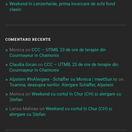
Weekend în Lenzerheide, prima încercare de schi fond
clasic
COMENTARII RECENTE
Monica
on
CCC – UTMB, 23 de ore de terapie din
Courmayeur în Chamonix
Claudia Gican
on
CCC – UTMB, 23 de ore de terapie din
Courmayeur în Chamonix
Alpstein #înAlergare - Schäfler cu Monica | meetSun.ro
on
Toamna, deasupra norilor. Alergare Schäfler, Alpstein
Monica
on
Weekend cu cortul în Chur (CH) și alergare cu
Ștefan
Larisa Malinas
on
Weekend cu cortul în Chur (CH) și
alergare cu Ștefan