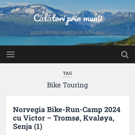
Călători prin munți
jurnal de mici aventuri în doi + unu
TAG
Bike Touring
Norvegia Bike-Run-Camp 2024
cu Victor – Tromsø, Kvaløya,
Senja (1)