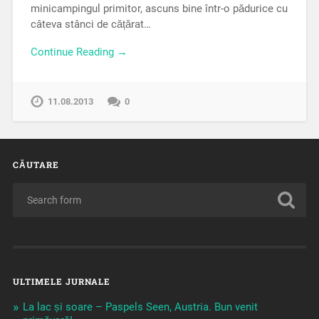
minicampingul primitor, ascuns bine într-o pădurice cu
câteva stânci de cățărat…
Continue Reading →
11.08.2013
0
CĂUTARE
ULTIMELE JURNALE
La lac și soare – Paspels Seen, Austria. Bun venit