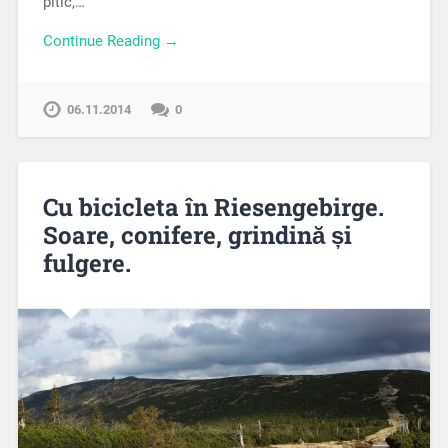
pitic,…
Continue Reading →
06.11.2014
0
Cu bicicleta în Riesengebirge.
Soare, conifere, grindină și
fulgere.