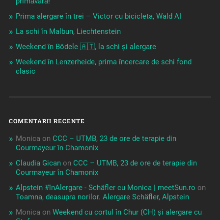
primăvară!
Prima alergare în trei – Victor cu bicicleta, Wald AI
La schi în Malbun, Liechtenstein
Weekend în Bödele 🇦🇹, la schi și alergare
Weekend în Lenzerheide, prima încercare de schi fond
clasic
COMENTARII RECENTE
Monica
on
CCC – UTMB, 23 de ore de terapie din
Courmayeur în Chamonix
Claudia Gican
on
CCC – UTMB, 23 de ore de terapie din
Courmayeur în Chamonix
Alpstein #înAlergare - Schäfler cu Monica | meetSun.ro
on
Toamna, deasupra norilor. Alergare Schäfler, Alpstein
Monica
on
Weekend cu cortul în Chur (CH) și alergare cu