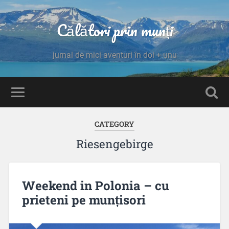
Călători prin munți
jurnal de mici aventuri în doi + unu
CATEGORY
Riesengebirge
Weekend in Polonia – cu
prieteni pe munțisori