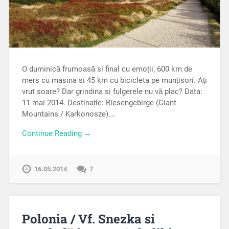
O duminică frumoasă si final cu emoții, 600 km de
mers cu masina si 45 km cu bicicleta pe munțisori. Ați
vrut soare? Dar grindina si fulgerele nu vă plac? Data:
11 mai 2014. Destinație: Riesengebirge (Giant
Mountains / Karkonosze)….
Continue Reading →
16.05.2014
7
Polonia / Vf. Snezka si