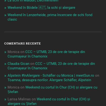
La schi în Malbun, Liechtenstein
Weekend în Bödele 🇦🇹, la schi și alergare
Weekend în Lenzerheide, prima încercare de schi fond
clasic
COMENTARII RECENTE
Monica
on
CCC – UTMB, 23 de ore de terapie din
Courmayeur în Chamonix
Claudia Gican
on
CCC – UTMB, 23 de ore de terapie din
Courmayeur în Chamonix
Alpstein #înAlergare - Schäfler cu Monica | meetSun.ro
on
Toamna, deasupra norilor. Alergare Schäfler, Alpstein
Monica
on
Weekend cu cortul în Chur (CH) și alergare cu
Ștefan
Larisa Malinas
on
Weekend cu cortul în Chur (CH) și
alergare cu Ștefan