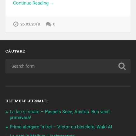
Continue Reading →
26.03.2018
0
CĂUTARE
ULTIMELE JURNALE
La lac și soare – Paspels Seen, Austria. Bun venit
primăvară!
Prima alergare în trei – Victor cu bicicleta, Wald AI