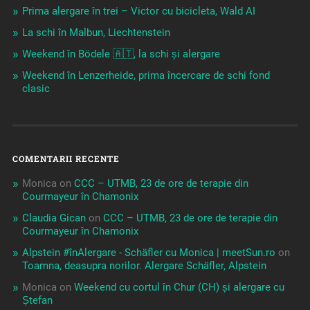
Prima alergare în trei – Victor cu bicicleta, Wald AI
La schi în Malbun, Liechtenstein
Weekend în Bödele 🇦🇹, la schi și alergare
Weekend în Lenzerheide, prima încercare de schi fond
clasic
COMENTARII RECENTE
Monica
on
CCC – UTMB, 23 de ore de terapie din
Courmayeur în Chamonix
Claudia Gican
on
CCC – UTMB, 23 de ore de terapie din
Courmayeur în Chamonix
Alpstein #înAlergare - Schäfler cu Monica | meetSun.ro
on
Toamna, deasupra norilor. Alergare Schäfler, Alpstein
Monica
on
Weekend cu cortul în Chur (CH) și alergare cu
Ștefan