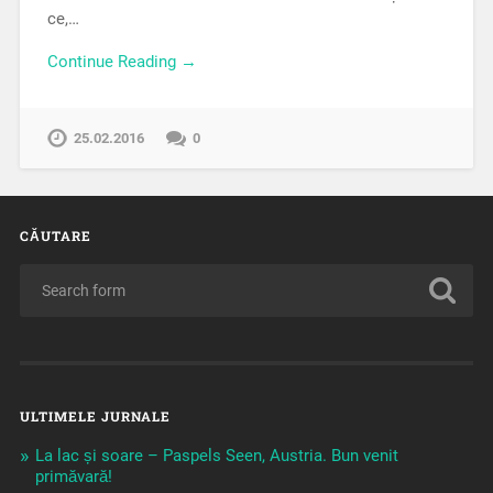
ce,…
Continue Reading →
25.02.2016
0
CĂUTARE
ULTIMELE JURNALE
La lac și soare – Paspels Seen, Austria. Bun venit
primăvară!