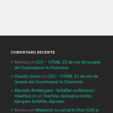
COMENTARII RECENTE
Monica
on
CCC – UTMB, 23 de ore de terapie
din Courmayeur în Chamonix
Claudia Gican
on
CCC – UTMB, 23 de ore de
terapie din Courmayeur în Chamonix
Alpstein #înAlergare - Schäfler cu Monica |
meetSun.ro
on
Toamna, deasupra norilor.
Alergare Schäfler, Alpstein
Monica
on
Weekend cu cortul în Chur (CH) și