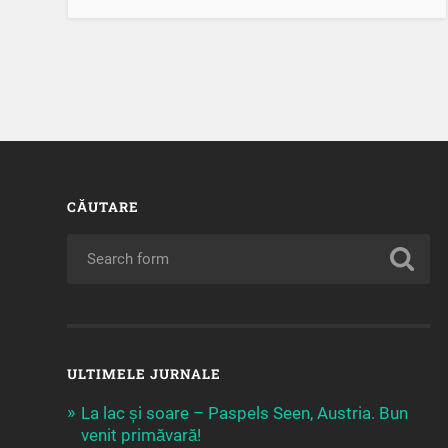
CĂUTARE
ULTIMELE JURNALE
La lac și soare – Paspels Seen, Austria. Bun
venit primăvară!