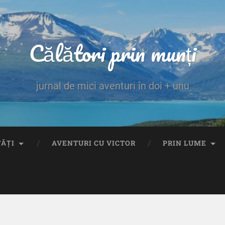
Călători prin munți
jurnal de mici aventuri în doi + unu
TĂȚI
AVENTURI CU VICTOR
PRIN LUME