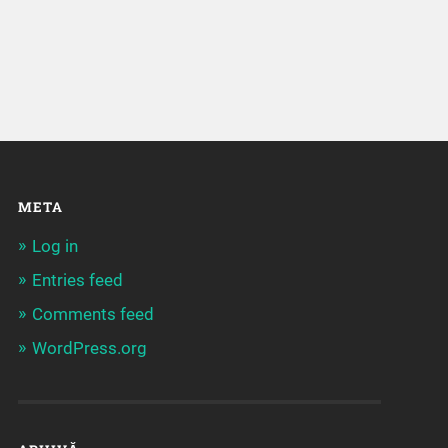
META
Log in
Entries feed
Comments feed
WordPress.org