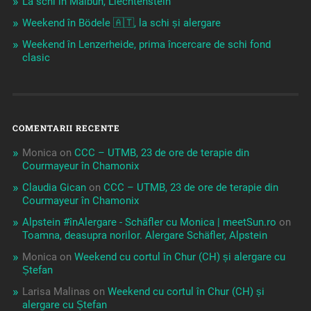
La schi în Malbun, Liechtenstein
Weekend în Bödele 🇦🇹, la schi și alergare
Weekend în Lenzerheide, prima încercare de schi fond
clasic
COMENTARII RECENTE
Monica
on
CCC – UTMB, 23 de ore de terapie din
Courmayeur în Chamonix
Claudia Gican
on
CCC – UTMB, 23 de ore de terapie din
Courmayeur în Chamonix
Alpstein #înAlergare - Schäfler cu Monica | meetSun.ro
on
Toamna, deasupra norilor. Alergare Schäfler, Alpstein
Monica
on
Weekend cu cortul în Chur (CH) și alergare cu
Ștefan
Larisa Malinas
on
Weekend cu cortul în Chur (CH) și
alergare cu Ștefan