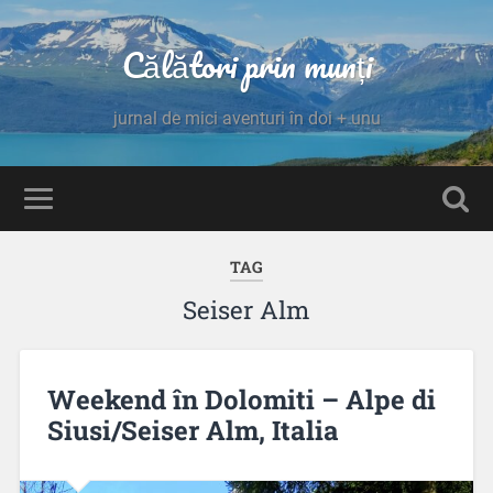
Călători prin munți
jurnal de mici aventuri în doi + unu
TAG
Seiser Alm
Weekend în Dolomiti – Alpe di
Siusi/Seiser Alm, Italia