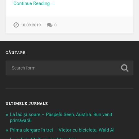
Continue Reading →
10.09.2019
0
CĂUTARE
ULTIMELE JURNALE
La lac și soare – Paspels Seen, Austria. Bun venit
primăvară!
Prima alergare în trei – Victor cu bicicleta, Wald AI