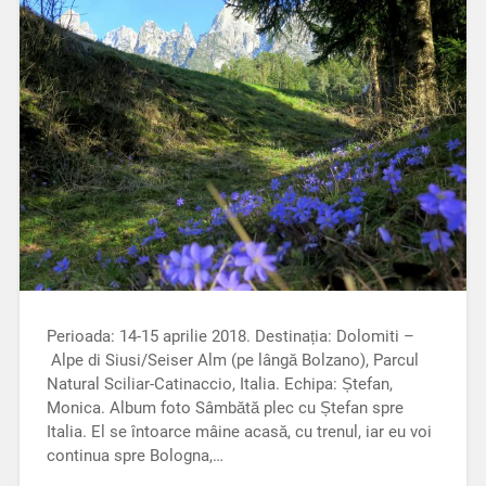
Perioada: 14-15 aprilie 2018. Destinația: Dolomiti –
Alpe di Siusi/Seiser Alm (pe lângă Bolzano), Parcul
Natural Sciliar-Catinaccio, Italia. Echipa: Ștefan,
Monica. Album foto Sâmbătă plec cu Ștefan spre
Italia. El se întoarce mâine acasă, cu trenul, iar eu voi
continua spre Bologna,…