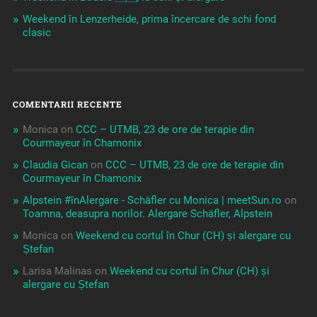
Weekend în Lenzerheide, prima încercare de schi fond
clasic
COMENTARII RECENTE
Monica
on
CCC – UTMB, 23 de ore de terapie din
Courmayeur în Chamonix
Claudia Gican
on
CCC – UTMB, 23 de ore de terapie din
Courmayeur în Chamonix
Alpstein #înAlergare - Schäfler cu Monica | meetSun.ro
on
Toamna, deasupra norilor. Alergare Schäfler, Alpstein
Monica
on
Weekend cu cortul în Chur (CH) și alergare cu
Ștefan
Larisa Malinas
on
Weekend cu cortul în Chur (CH) și
alergare cu Ștefan