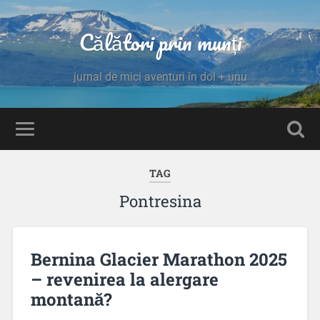
Călători prin munți
jurnal de mici aventuri în doi + unu
TAG
Pontresina
Bernina Glacier Marathon 2025
– revenirea la alergare
montană?