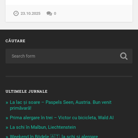
23.10.2025
0
CĂUTARE
ULTIMELE JURNALE
La lac și soare – Paspels Seen, Austria. Bun venit
primăvară!
Prima alergare în trei – Victor cu bicicleta, Wald AI
La schi în Malbun, Liechtenstein
Weekend în Bödele 🇦🇹, la schi și alergare