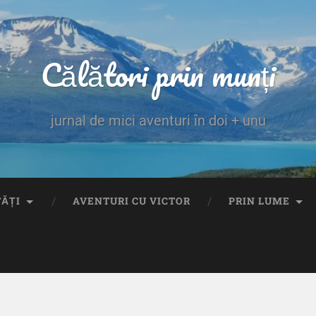
Călători prin munți
jurnal de mici aventuri în doi + unu
TĂȚI
AVENTURI CU VICTOR
PRIN LUME