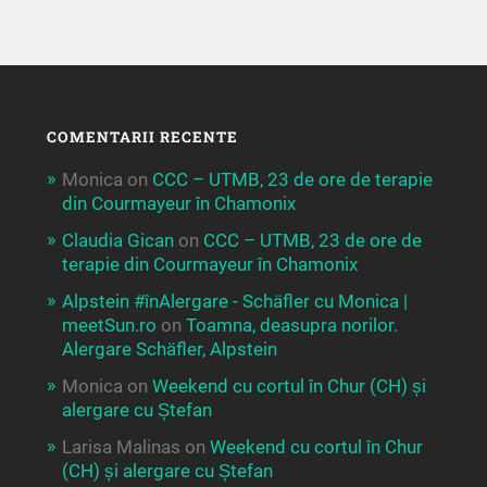
COMENTARII RECENTE
Monica
on
CCC – UTMB, 23 de ore de terapie
din Courmayeur în Chamonix
Claudia Gican
on
CCC – UTMB, 23 de ore de
terapie din Courmayeur în Chamonix
Alpstein #înAlergare - Schäfler cu Monica |
meetSun.ro
on
Toamna, deasupra norilor.
Alergare Schäfler, Alpstein
Monica
on
Weekend cu cortul în Chur (CH) și
alergare cu Ștefan
Larisa Malinas
on
Weekend cu cortul în Chur
(CH) și alergare cu Ștefan