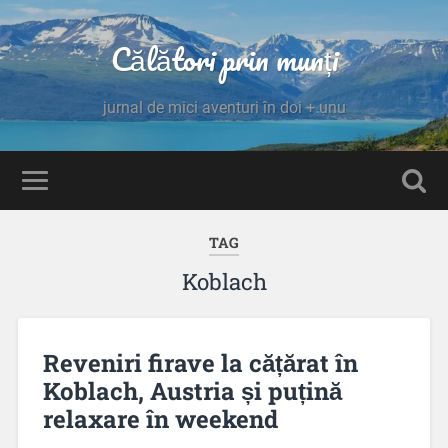
Călători prin munți
jurnal de mici aventuri în doi + unu
TAG
Koblach
Reveniri firave la cățărat în
Koblach, Austria și puțină
relaxare în weekend