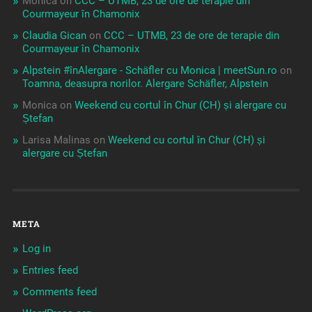
Monica
on
CCC – UTMB, 23 de ore de terapie din
Courmayeur în Chamonix
Claudia Gican
on
CCC – UTMB, 23 de ore de terapie din
Courmayeur în Chamonix
Alpstein #înAlergare - Schäfler cu Monica | meetSun.ro
on
Toamna, deasupra norilor. Alergare Schäfler, Alpstein
Monica
on
Weekend cu cortul în Chur (CH) și alergare cu
Ștefan
Larisa Malinas
on
Weekend cu cortul în Chur (CH) și
alergare cu Ștefan
META
Log in
Entries feed
Comments feed