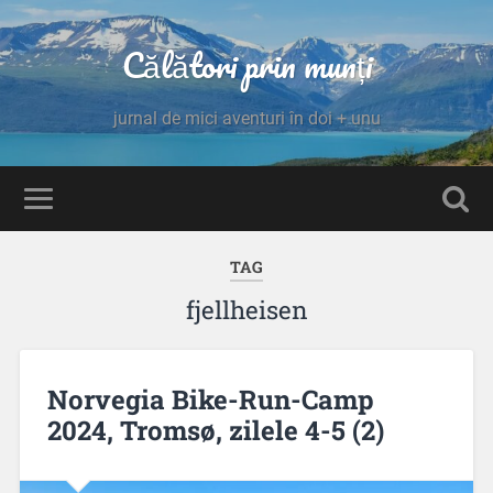
Călători prin munți
jurnal de mici aventuri în doi + unu
TAG
fjellheisen
Norvegia Bike-Run-Camp
2024, Tromsø, zilele 4-5 (2)