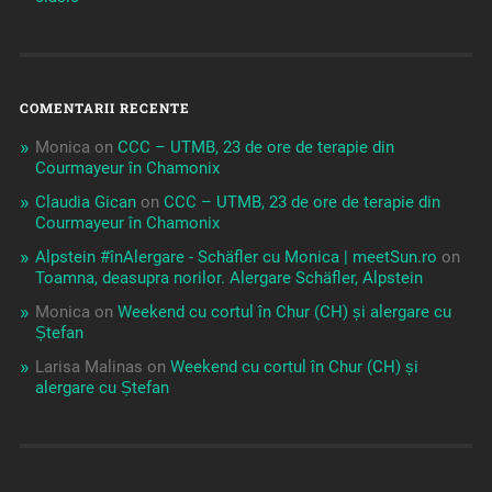
COMENTARII RECENTE
Monica
on
CCC – UTMB, 23 de ore de terapie din
Courmayeur în Chamonix
Claudia Gican
on
CCC – UTMB, 23 de ore de terapie din
Courmayeur în Chamonix
Alpstein #înAlergare - Schäfler cu Monica | meetSun.ro
on
Toamna, deasupra norilor. Alergare Schäfler, Alpstein
Monica
on
Weekend cu cortul în Chur (CH) și alergare cu
Ștefan
Larisa Malinas
on
Weekend cu cortul în Chur (CH) și
alergare cu Ștefan