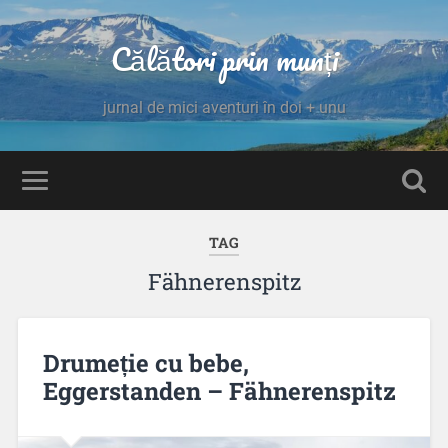
Călători prin munți
jurnal de mici aventuri în doi + unu
TAG
Fähnerenspitz
Drumeție cu bebe,
Eggerstanden – Fähnerenspitz