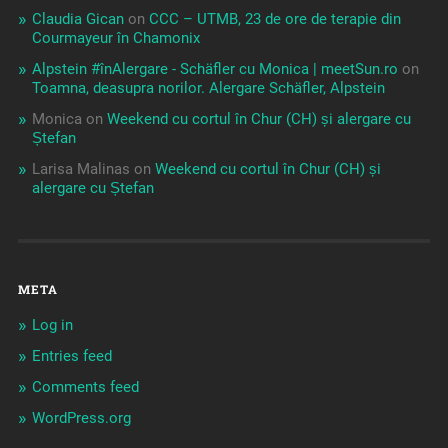
Claudia Gican
on
CCC – UTMB, 23 de ore de terapie din
Courmayeur în Chamonix
Alpstein #înAlergare - Schäfler cu Monica | meetSun.ro
on
Toamna, deasupra norilor. Alergare Schäfler, Alpstein
Monica
on
Weekend cu cortul în Chur (CH) și alergare cu
Ștefan
Larisa Malinas
on
Weekend cu cortul în Chur (CH) și
alergare cu Ștefan
META
Log in
Entries feed
Comments feed
WordPress.org